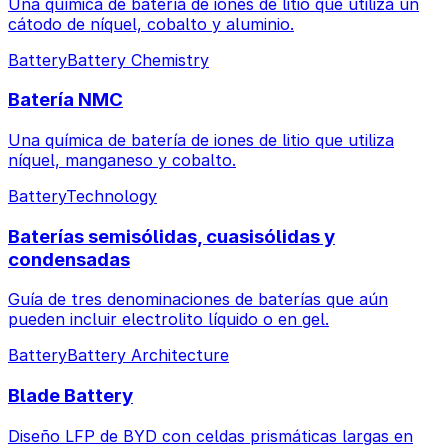
Una química de batería de iones de litio que utiliza un
cátodo de níquel, cobalto y aluminio.
Battery
Battery Chemistry
Batería NMC
Una química de batería de iones de litio que utiliza
níquel, manganeso y cobalto.
Battery
Technology
Baterías semisólidas, cuasisólidas y
condensadas
Guía de tres denominaciones de baterías que aún
pueden incluir electrolito líquido o en gel.
Battery
Battery Architecture
Blade Battery
Diseño LFP de BYD con celdas prismáticas largas en