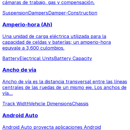
cámaras de trabajo, gas y compensación.
Suspension
Dampers
Damper-Construction
Amperio-hora (Ah)
Una unidad de carga eléctrica utilizada para la
capacidad de celdas y baterías; un amperio-hora
equivale a 3,600 culombios.
Battery
Electrical Units
Battery Capacity
Ancho de vía
Ancho de vía es la distancia transversal entre las líneas
centrales de las ruedas de un mismo eje. Los anchos de
vía…
Track Width
Vehicle Dimensions
Chassis
Android Auto
Android Auto proyecta aplicaciones Android