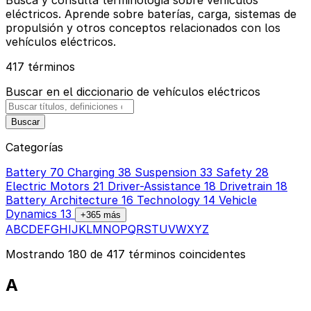
eléctricos. Aprende sobre baterías, carga, sistemas de
propulsión y otros conceptos relacionados con los
vehículos eléctricos.
417 términos
Buscar en el diccionario de vehículos eléctricos
Buscar
Categorías
Battery
70
Charging
38
Suspension
33
Safety
28
Electric Motors
21
Driver-Assistance
18
Drivetrain
18
Battery Architecture
16
Technology
14
Vehicle
Dynamics
13
+365 más
A
B
C
D
E
F
G
H
I
J
K
L
M
N
O
P
Q
R
S
T
U
V
W
X
Y
Z
Mostrando 180 de 417 términos coincidentes
A