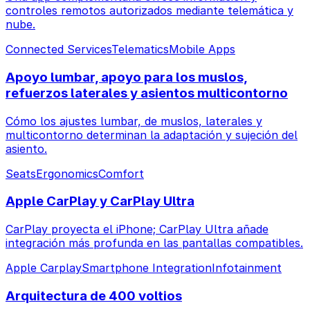
controles remotos autorizados mediante telemática y
nube.
Connected Services
Telematics
Mobile Apps
Apoyo lumbar, apoyo para los muslos,
refuerzos laterales y asientos multicontorno
Cómo los ajustes lumbar, de muslos, laterales y
multicontorno determinan la adaptación y sujeción del
asiento.
Seats
Ergonomics
Comfort
Apple CarPlay y CarPlay Ultra
CarPlay proyecta el iPhone; CarPlay Ultra añade
integración más profunda en las pantallas compatibles.
Apple Carplay
Smartphone Integration
Infotainment
Arquitectura de 400 voltios