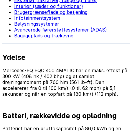
Eksteriør (lakfarver, fælge og mere)
Interiør (sæder og funktioner)
Brugergrænseflade og betjening
Infotainmentsystem
Belysningssystemer
Avancerede førerstøttesystemer (ADAS)
Bagageplads og trækevne
Ydelse
Mercedes-EQ EQC 400 4MATIC har en maks. effekt på
300 kW (408 hk / 402 bhp) og et samlet
drejningsmoment på 760 Nm (561 lb-ft). Den
accelererer fra 0 til 100 km/t (0 til 62 mph) på 5,1
sekunder og når en topfart på 180 km/t (112 mph).
Batteri, rækkevidde og opladning
Batteriet har en bruttokapacitet på 86,0 kWh og en