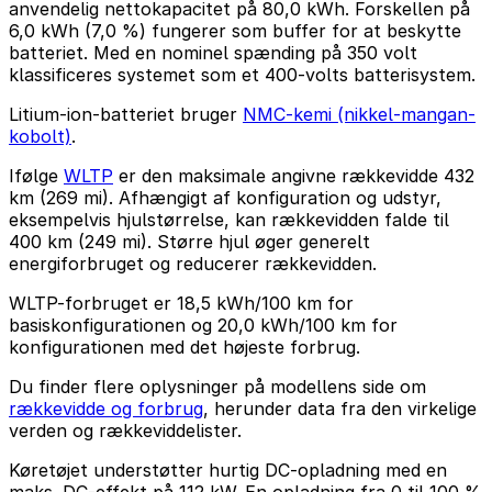
anvendelig nettokapacitet på 80,0 kWh. Forskellen på
6,0 kWh (7,0 %) fungerer som buffer for at beskytte
batteriet. Med en nominel spænding på 350 volt
klassificeres systemet som et 400-volts batterisystem.
Litium-ion-batteriet bruger
NMC-kemi (nikkel-mangan-
kobolt)
.
Ifølge
WLTP
er den maksimale angivne rækkevidde 432
km (269 mi). Afhængigt af konfiguration og udstyr,
eksempelvis hjulstørrelse, kan rækkevidden falde til
400 km (249 mi). Større hjul øger generelt
energiforbruget og reducerer rækkevidden.
WLTP-forbruget er 18,5 kWh/100 km for
basiskonfigurationen og 20,0 kWh/100 km for
konfigurationen med det højeste forbrug.
Du finder flere oplysninger på modellens side om
rækkevidde og forbrug
, herunder data fra den virkelige
verden og rækkeviddelister.
Køretøjet understøtter hurtig DC-opladning med en