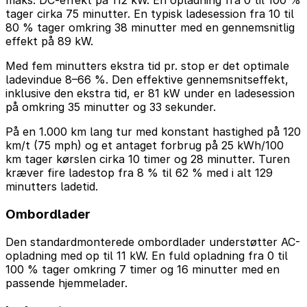
maks. DC-effekt på 112 kW. En opladning fra 0 til 100 %
tager cirka 75 minutter. En typisk ladesession fra 10 til
80 % tager omkring 38 minutter med en gennemsnitlig
effekt på 89 kW.
Med fem minutters ekstra tid pr. stop er det optimale
ladevindue 8–66 %. Den effektive gennemsnitseffekt,
inklusive den ekstra tid, er 81 kW under en ladesession
på omkring 35 minutter og 33 sekunder.
På en 1.000 km lang tur med konstant hastighed på 120
km/t (75 mph) og et antaget forbrug på 25 kWh/100
km tager kørslen cirka 10 timer og 28 minutter. Turen
kræver fire ladestop fra 8 % til 62 % med i alt 129
minutters ladetid.
Ombordlader
Den standardmonterede ombordlader understøtter AC-
opladning med op til 11 kW. En fuld opladning fra 0 til
100 % tager omkring 7 timer og 16 minutter med en
passende hjemmelader.