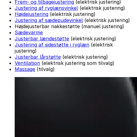
Frem- og tilbagejustering
(elektrisk justering)
Justering af ryglænsvinkel
(elektrisk justering)
Højdejustering
(elektrisk justering)
Justering af sædepudevinkel
(elektrisk justering)
Højdejusterbar nakkestøtte (manuel justering)
Sædevarme
Justerbar lændestøtte
(elektrisk justering)
Justering af sidestøtte i ryglæn
(elektrisk
justering)
Justerbar lårstøtte
(elektrisk justering)
Ventilation
(elektrisk justering som tilvalg)
Massage
(tilvalg)