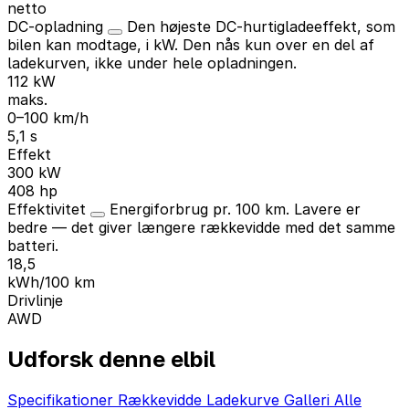
netto
DC-opladning
Den højeste DC-hurtigladeeffekt, som
bilen kan modtage, i kW. Den nås kun over en del af
ladekurven, ikke under hele opladningen.
112 kW
maks.
0–100 km/h
5,1 s
Effekt
300 kW
408 hp
Effektivitet
Energiforbrug pr. 100 km. Lavere er
bedre — det giver længere rækkevidde med det samme
batteri.
18,5
kWh/100 km
Drivlinje
AWD
Udforsk denne elbil
Specifikationer
Rækkevidde
Ladekurve
Galleri
Alle