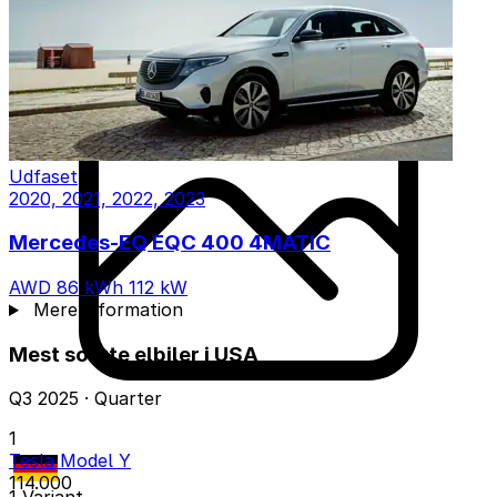
Udfaset
2020, 2021, 2022, 2023
Mercedes-EQ EQC 400 4MATIC
AWD
86 kWh
112 kW
Mere information
Mest solgte elbiler i USA
Q3 2025 · Quarter
1
Tesla Model Y
114.000