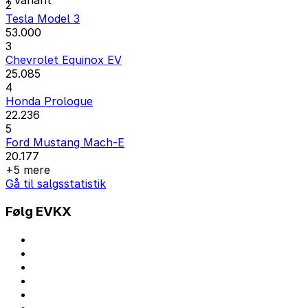
1 Variant
2
Tesla Model 3
53.000
3
Chevrolet Equinox EV
25.085
4
Honda Prologue
22.236
5
Ford Mustang Mach-E
20.177
+5 mere
Gå til salgsstatistik
Følg EVKX