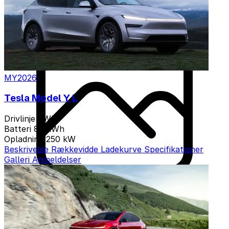
MY2026
Tesla Model Y L
Drivlinje
AWD
Batteri
89 kWh
Opladning
250 kW
Beskrivelse
Rækkevidde
Ladekurve
Specifikationer
Galleri
Anmeldelser