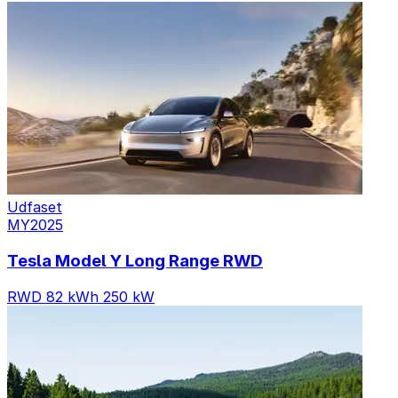
Udfaset
MY2025
Tesla Model Y Long Range RWD
RWD
82 kWh
250 kW