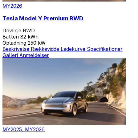
MY2026
Tesla Model Y Premium RWD
Drivlinje
RWD
Batteri
82 kWh
Opladning
250 kW
Beskrivelse
Rækkevidde
Ladekurve
Specifikationer
Galleri
Anmeldelser
MY2025, MY2026