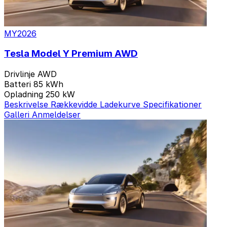
MY2026
Tesla Model Y Premium AWD
Drivlinje
AWD
Batteri
85 kWh
Opladning
250 kW
Beskrivelse
Rækkevidde
Ladekurve
Specifikationer
Galleri
Anmeldelser