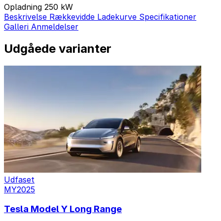
Opladning
250 kW
Beskrivelse
Rækkevidde
Ladekurve
Specifikationer
Galleri
Anmeldelser
Udgåede varianter
Udfaset
MY2025
Tesla Model Y Long Range