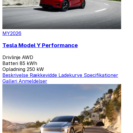
13 Varianter
MY2026
Tesla Model Y Performance
Drivlinje
AWD
Batteri
85 kWh
Opladning
250 kW
Beskrivelse
Rækkevidde
Ladekurve
Specifikationer
Galleri
Anmeldelser