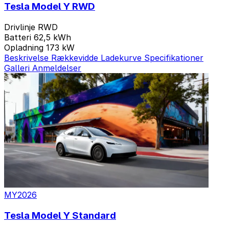
Tesla Model Y RWD
Drivlinje
RWD
Batteri
62,5 kWh
Opladning
173 kW
Beskrivelse
Rækkevidde
Ladekurve
Specifikationer
Galleri
Anmeldelser
MY2026
Tesla Model Y Standard