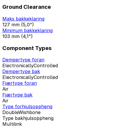
Ground Clearance
Maks bakkeklaring
127 mm (5,0")
Minimum bakkeklaring
103 mm (4,1")
Component Types
Dempertype foran
ElectronicallyControlled
Dempertype bak
ElectronicallyControlled
Fjærtype foran
Air
Fjærtype bak
Air
Type forhjulsoppheng
DoubleWishbone
Type bakhjulsoppheng
Multilink