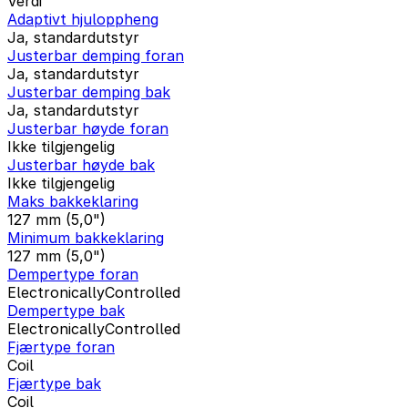
Verdi
Adaptivt hjuloppheng
Ja, standardutstyr
Justerbar demping foran
Ja, standardutstyr
Justerbar demping bak
Ja, standardutstyr
Justerbar høyde foran
Ikke tilgjengelig
Justerbar høyde bak
Ikke tilgjengelig
Maks bakkeklaring
127 mm (5,0")
Minimum bakkeklaring
127 mm (5,0")
Dempertype foran
ElectronicallyControlled
Dempertype bak
ElectronicallyControlled
Fjærtype foran
Coil
Fjærtype bak
Coil