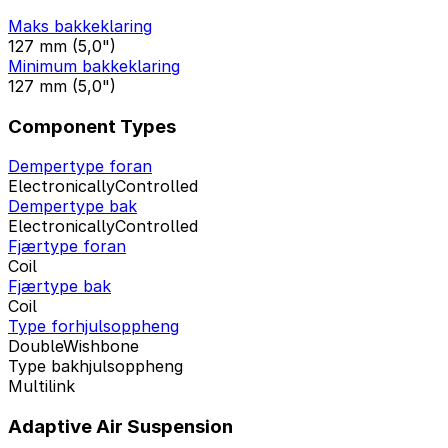
Maks bakkeklaring
127 mm (5,0")
Minimum bakkeklaring
127 mm (5,0")
Component Types
Dempertype foran
ElectronicallyControlled
Dempertype bak
ElectronicallyControlled
Fjærtype foran
Coil
Fjærtype bak
Coil
Type forhjulsoppheng
DoubleWishbone
Type bakhjulsoppheng
Multilink
Adaptive Air Suspension