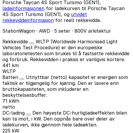
Porsche Taycan 4S Sport Turismo (GEN1),
ladeinformasjonen
for ladekurven til Porsche Taycan
4S Sport Turismo (GEN1), og
utvidet
rekkeviddeinformasjon
for reell rekkevidde.
StationWagon · AWD · 5 seter · 800V arkitektur
Rekkevidde
WLTP (Worldwide Harmonised Light
Vehicles Test Procedure) er den europeiske
laboratorietesten som brukes til å fastsette rekkevidde
og forbruk. Rekkevidden i praksis er vanligvis kortere.
441 km
WLTP
Batteri
Utnyttbar (netto) kapasitet er energien som
faktisk er tilgjengelig for kjøring. Den er lavere enn
bruttokapasiteten, som inkluderer en
beskyttelsesbuffer.
71 kWh
netto
DC-lading
Den høyeste DC-hurtigladeeffekten bilen
kan ta imot, i kW. Den oppnås bare over deler av
ladekurven, ikke gjennom hele ladeøkten.
225 kW