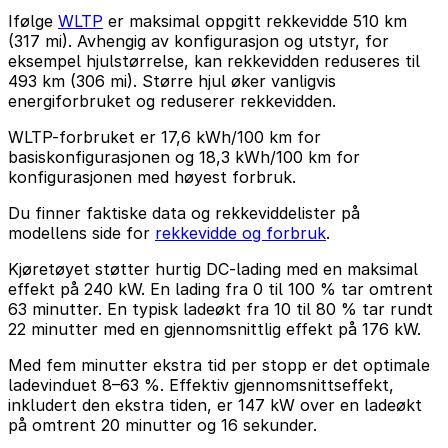
Ifølge
WLTP
er maksimal oppgitt rekkevidde 510 km
(317 mi). Avhengig av konfigurasjon og utstyr, for
eksempel hjulstørrelse, kan rekkevidden reduseres til
493 km (306 mi). Større hjul øker vanligvis
energiforbruket og reduserer rekkevidden.
WLTP-forbruket er 17,6 kWh/100 km for
basiskonfigurasjonen og 18,3 kWh/100 km for
konfigurasjonen med høyest forbruk.
Du finner faktiske data og rekkeviddelister på
modellens side for
rekkevidde og forbruk
.
Kjøretøyet støtter hurtig DC-lading med en maksimal
effekt på 240 kW. En lading fra 0 til 100 % tar omtrent
63 minutter. En typisk ladeøkt fra 10 til 80 % tar rundt
22 minutter med en gjennomsnittlig effekt på 176 kW.
Med fem minutter ekstra tid per stopp er det optimale
ladevinduet 8–63 %. Effektiv gjennomsnittseffekt,
inkludert den ekstra tiden, er 147 kW over en ladeøkt
på omtrent 20 minutter og 16 sekunder.