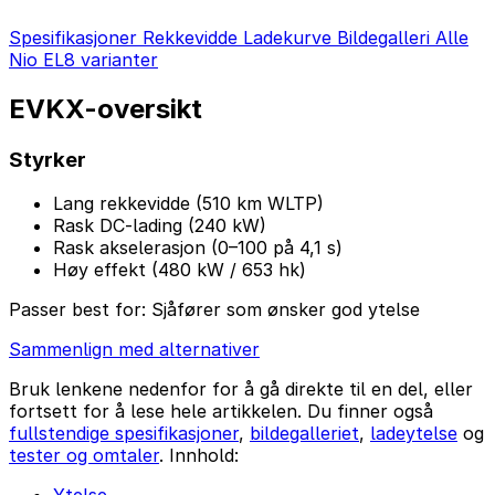
Spesifikasjoner
Rekkevidde
Ladekurve
Bildegalleri
Alle
Nio EL8 varianter
EVKX-oversikt
Styrker
Lang rekkevidde (510 km WLTP)
Rask DC-lading (240 kW)
Rask akselerasjon (0–100 på 4,1 s)
Høy effekt (480 kW / 653 hk)
Passer best for:
Sjåfører som ønsker god ytelse
Sammenlign med alternativer
Bruk lenkene nedenfor for å gå direkte til en del, eller
fortsett for å lese hele artikkelen. Du finner også
fullstendige spesifikasjoner
,
bildegalleriet
,
ladeytelse
og
tester og omtaler
. Innhold: