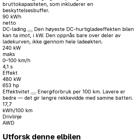
bruttokapasiteten, som inkluderer en
beskyttelsesbuffer.
90 kWh
netto
DC-lading
Den høyeste DC-hurtigladeeffekten bilen
kan ta imot, i kW. Den oppnås bare over deler av
ladekurven, ikke gjennom hele ladeøkten.
240 kW
maks
0–100 km/h
4,1 s
Effekt
480 kW
653 hp
Effektivitet
Energiforbruk per 100 km. Lavere er
bedre — det gir lengre rekkevidde med samme batteri.
17,7
kWh/100 km
Drivlinje
AWD
Utforsk denne elbilen