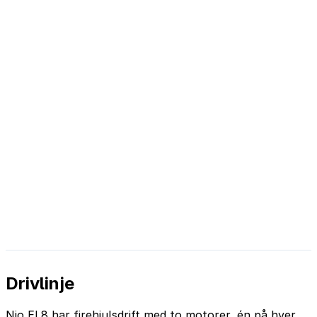
Drivlinje
Nio EL8 har firehjulsdrift med to motorer, én på hver