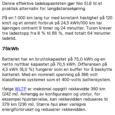
Denne effektive ladekapasiteten gjør Nio EL8 til et
praktisk alternativ for langdistansekjøring.
På en 1 000 km lang tur med konstant hastighet på 120
km/t og et antatt forbruk på 24,5 kWh/100 km tar
kjøringen omtrent 9 timer og 24 minutter. Turen krever
tre ladestopp fra 8 % til 66 %, med totalt 64 minutter
ladetid.
75kWh
Batteriet har en bruttokapasitet på 75,0 kWh og en
netto nyttbar kapasitet på 70,5 kWh. Differansen på
4,5 kWh (6,0 %) fungerer som en buffer for å beskytte
batteriet. Med en nominell spenning på 386 volt
klassifiseres systemet som et 400-volts batterisystem.
Ifølge
WLTP
er maksimal oppgitt rekkevidde 390 km
(242 mi). Avhengig av konfigurasjon og utstyr, for
eksempel hjulstørrelse, kan rekkevidden reduseres til
379 km (236 mi). Større hjul øker vanligvis
energiforbruket og reduserer rekkevidden.