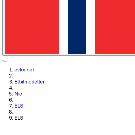
evkx.net
Elbilmodeller
Nio
EL8
EL8