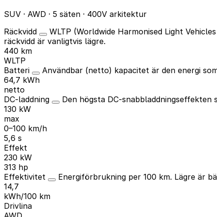
SUV · AWD · 5 säten · 400V arkitektur
Räckvidd
WLTP (Worldwide Harmonised Light Vehicles 
räckvidd är vanligtvis lägre.
440 km
WLTP
Batteri
Användbar (netto) kapacitet är den energi som 
64,7 kWh
netto
DC-laddning
Den högsta DC-snabbladdningseffekten so
130 kW
max
0–100 km/h
5,6 s
Effekt
230 kW
313 hp
Effektivitet
Energiförbrukning per 100 km. Lägre är bä
14,7
kWh/100 km
Drivlina
AWD