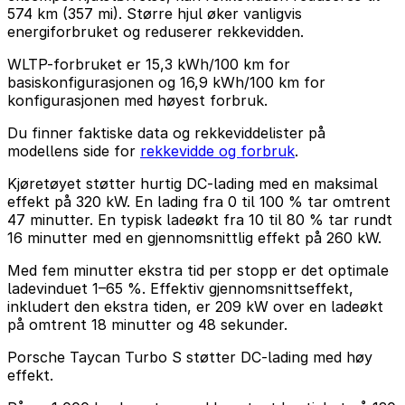
574 km (357 mi). Større hjul øker vanligvis
energiforbruket og reduserer rekkevidden.
WLTP-forbruket er 15,3 kWh/100 km for
basiskonfigurasjonen og 16,9 kWh/100 km for
konfigurasjonen med høyest forbruk.
Du finner faktiske data og rekkeviddelister på
modellens side for
rekkevidde og forbruk
.
Kjøretøyet støtter hurtig DC-lading med en maksimal
effekt på 320 kW. En lading fra 0 til 100 % tar omtrent
47 minutter. En typisk ladeøkt fra 10 til 80 % tar rundt
16 minutter med en gjennomsnittlig effekt på 260 kW.
Med fem minutter ekstra tid per stopp er det optimale
ladevinduet 1–65 %. Effektiv gjennomsnittseffekt,
inkludert den ekstra tiden, er 209 kW over en ladeøkt
på omtrent 18 minutter og 48 sekunder.
Porsche Taycan Turbo S støtter DC-lading med høy
effekt.