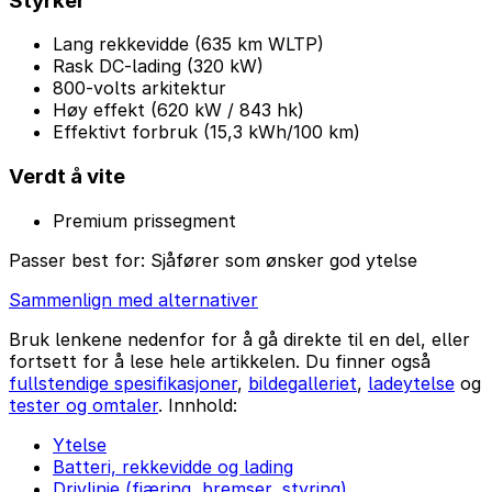
Styrker
Lang rekkevidde (635 km WLTP)
Rask DC-lading (320 kW)
800-volts arkitektur
Høy effekt (620 kW / 843 hk)
Effektivt forbruk (15,3 kWh/100 km)
Verdt å vite
Premium prissegment
Passer best for:
Sjåfører som ønsker god ytelse
Sammenlign med alternativer
Bruk lenkene nedenfor for å gå direkte til en del, eller
fortsett for å lese hele artikkelen. Du finner også
fullstendige spesifikasjoner
,
bildegalleriet
,
ladeytelse
og
tester og omtaler
. Innhold:
Ytelse
Batteri, rekkevidde og lading
Drivlinje (fjæring, bremser, styring)