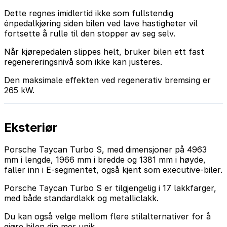
Dette regnes imidlertid ikke som fullstendig
énpedalkjøring siden bilen ved lave hastigheter vil
fortsette å rulle til den stopper av seg selv.
Når kjørepedalen slippes helt, bruker bilen ett fast
regenereringsnivå som ikke kan justeres.
Den maksimale effekten ved regenerativ bremsing er
265 kW.
Eksteriør
Porsche Taycan Turbo S, med dimensjoner på 4963
mm i lengde, 1966 mm i bredde og 1381 mm i høyde,
faller inn i E-segmentet, også kjent som executive-biler.
Porsche Taycan Turbo S er tilgjengelig i 17 lakkfarger,
med både standardlakk og metalliclakk.
Du kan også velge mellom flere stilalternativer for å
gjøre bilen din mer unik.