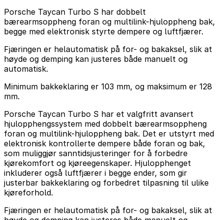
Porsche Taycan Turbo S har dobbelt
bærearmsoppheng foran og multilink-hjuloppheng bak,
begge med elektronisk styrte dempere og luftfjærer.
Fjæringen er helautomatisk på for- og bakaksel, slik at
høyde og demping kan justeres både manuelt og
automatisk.
Minimum bakkeklaring er 103 mm, og maksimum er 128
mm.
Porsche Taycan Turbo S har et valgfritt avansert
hjulopphengssystem med dobbelt bærearmsoppheng
foran og multilink-hjuloppheng bak. Det er utstyrt med
elektronisk kontrollerte dempere både foran og bak,
som muliggjør sanntidsjusteringer for å forbedre
kjørekomfort og kjøreegenskaper. Hjulopphenget
inkluderer også luftfjærer i begge ender, som gir
justerbar bakkeklaring og forbedret tilpasning til ulike
kjøreforhold.
Fjæringen er helautomatisk på for- og bakaksel, slik at
høyde og demping kan justeres både manuelt og