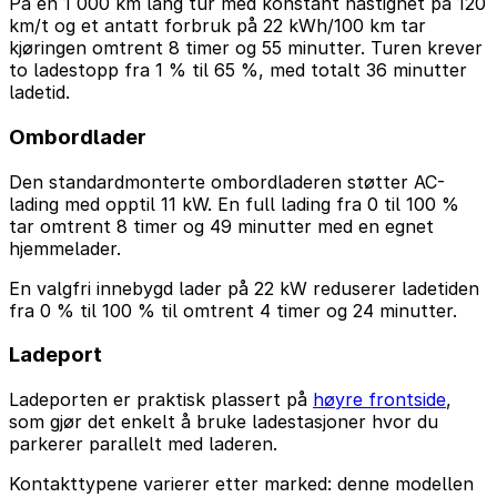
På en 1 000 km lang tur med konstant hastighet på 120
km/t og et antatt forbruk på 22 kWh/100 km tar
kjøringen omtrent 8 timer og 55 minutter. Turen krever
to ladestopp fra 1 % til 65 %, med totalt 36 minutter
ladetid.
Ombordlader
Den standardmonterte ombordladeren støtter AC-
lading med opptil 11 kW. En full lading fra 0 til 100 %
tar omtrent 8 timer og 49 minutter med en egnet
hjemmelader.
En valgfri innebygd lader på 22 kW reduserer ladetiden
fra 0 % til 100 % til omtrent 4 timer og 24 minutter.
Ladeport
Ladeporten er praktisk plassert på
høyre frontside
,
som gjør det enkelt å bruke ladestasjoner hvor du
parkerer parallelt med laderen.
Kontakttypene varierer etter marked: denne modellen