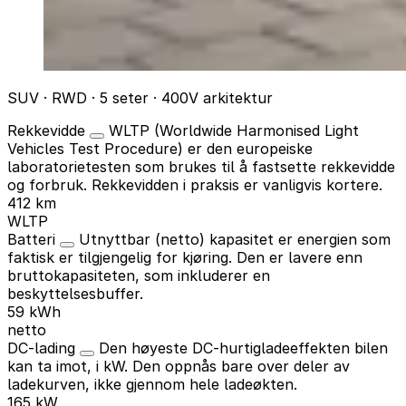
SUV · RWD · 5 seter · 400V arkitektur
Rekkevidde
WLTP (Worldwide Harmonised Light
Vehicles Test Procedure) er den europeiske
laboratorietesten som brukes til å fastsette rekkevidde
og forbruk. Rekkevidden i praksis er vanligvis kortere.
412 km
WLTP
Batteri
Utnyttbar (netto) kapasitet er energien som
faktisk er tilgjengelig for kjøring. Den er lavere enn
bruttokapasiteten, som inkluderer en
beskyttelsesbuffer.
59 kWh
netto
DC-lading
Den høyeste DC-hurtigladeeffekten bilen
kan ta imot, i kW. Den oppnås bare over deler av
ladekurven, ikke gjennom hele ladeøkten.
165 kW