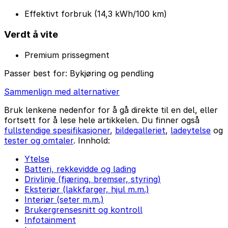
Effektivt forbruk (14,3 kWh/100 km)
Verdt å vite
Premium prissegment
Passer best for:
Bykjøring og pendling
Sammenlign med alternativer
Bruk lenkene nedenfor for å gå direkte til en del, eller
fortsett for å lese hele artikkelen. Du finner også
fullstendige spesifikasjoner
,
bildegalleriet
,
ladeytelse
og
tester og omtaler
. Innhold:
Ytelse
Batteri, rekkevidde og lading
Drivlinje (fjæring, bremser, styring)
Eksteriør (lakkfarger, hjul m.m.)
Interiør (seter m.m.)
Brukergrensesnitt og kontroll
Infotainment