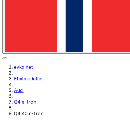
evkx.net
Elbilmodeller
Audi
Q4 e-tron
Q4 40 e-tron