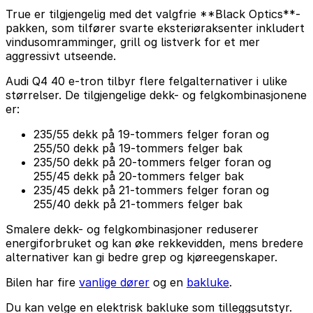
True er tilgjengelig med det valgfrie **Black Optics**-
pakken, som tilfører svarte eksteriøraksenter inkludert
vindusomramminger, grill og listverk for et mer
aggressivt utseende.
Audi Q4 40 e-tron tilbyr flere felgalternativer i ulike
størrelser. De tilgjengelige dekk- og felgkombinasjonene
er:
235/55 dekk på 19-tommers felger foran og
255/50 dekk på 19-tommers felger bak
235/50 dekk på 20-tommers felger foran og
255/45 dekk på 20-tommers felger bak
235/45 dekk på 21-tommers felger foran og
255/40 dekk på 21-tommers felger bak
Smalere dekk- og felgkombinasjoner reduserer
energiforbruket og kan øke rekkevidden, mens bredere
alternativer kan gi bedre grep og kjøreegenskaper.
Bilen har fire
vanlige dører
og en
bakluke
.
Du kan velge en elektrisk bakluke som tilleggsutstyr.