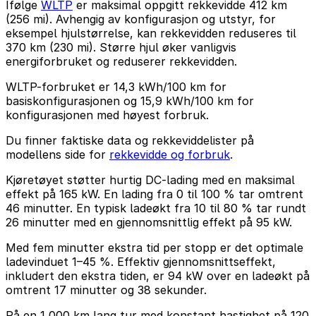
Ifølge
WLTP
er maksimal oppgitt rekkevidde 412 km
(256 mi). Avhengig av konfigurasjon og utstyr, for
eksempel hjulstørrelse, kan rekkevidden reduseres til
370 km (230 mi). Større hjul øker vanligvis
energiforbruket og reduserer rekkevidden.
WLTP-forbruket er 14,3 kWh/100 km for
basiskonfigurasjonen og 15,9 kWh/100 km for
konfigurasjonen med høyest forbruk.
Du finner faktiske data og rekkeviddelister på
modellens side for
rekkevidde og forbruk
.
Kjøretøyet støtter hurtig DC-lading med en maksimal
effekt på 165 kW. En lading fra 0 til 100 % tar omtrent
46 minutter. En typisk ladeøkt fra 10 til 80 % tar rundt
26 minutter med en gjennomsnittlig effekt på 95 kW.
Med fem minutter ekstra tid per stopp er det optimale
ladevinduet 1–45 %. Effektiv gjennomsnittseffekt,
inkludert den ekstra tiden, er 94 kW over en ladeøkt på
omtrent 17 minutter og 38 sekunder.
På en 1 000 km lang tur med konstant hastighet på 120