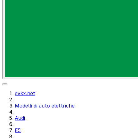
evkx.net
Modelli di auto elettriche
Audi
E5