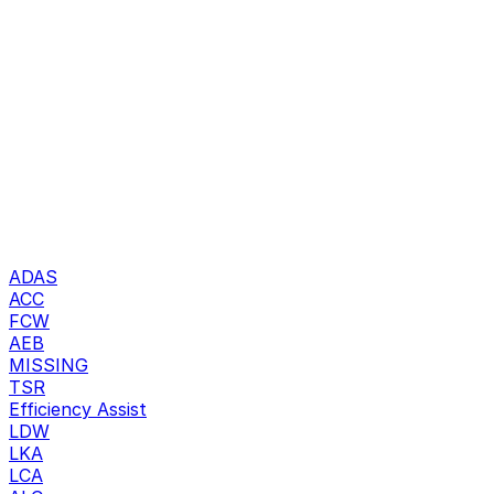
ADAS
ACC
FCW
AEB
MISSING
TSR
Efficiency Assist
LDW
LKA
LCA