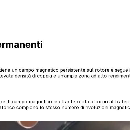
permanenti
e un campo magnetico persistente sul rotore e segue il c
levata densità di coppia e un’ampia zona ad alto rendimento
tore. Il campo magnetico risultante ruota attorno al trafe
torico compiono lo stesso numero di rivoluzioni magnetich