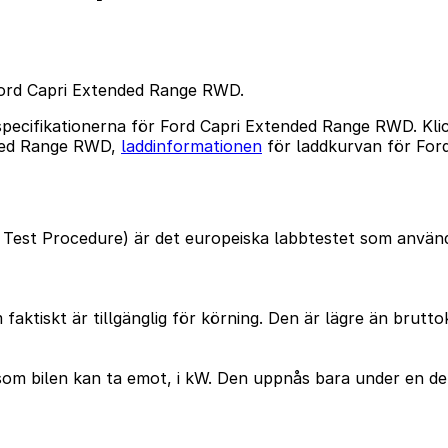
 Ford Capri Extended Range RWD.
 specifikationerna för Ford Capri Extended Range RWD. Kli
nded Range RWD,
laddinformationen
för laddkurvan för Fo
Test Procedure) är det europeiska labbtestet som används
faktiskt är tillgänglig för körning. Den är lägre än brutt
m bilen kan ta emot, i kW. Den uppnås bara under en del 