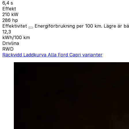
6,4 s
Effekt
210 kW
286 hp
Effektivitet
Energiförbrukning per 100 km. Lägre är bä
12,3
kWh/100 km
Drivlina
RWD
Räckvidd
Laddkurva
Alla Ford Capri varianter