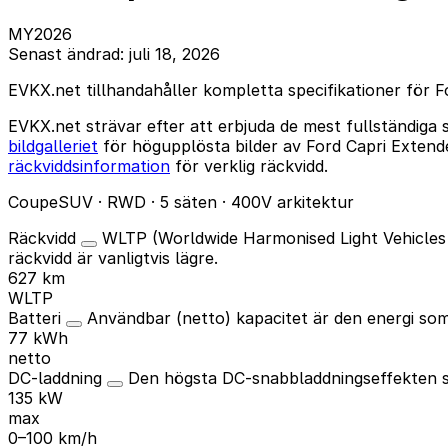
MY2026
Senast ändrad: juli 18, 2026
EVKX.net tillhandahåller kompletta specifikationer för
EVKX.net strävar efter att erbjuda de mest fullständiga
bildgalleriet
för högupplösta bilder av Ford Capri Exte
räckviddsinformation
för verklig räckvidd.
CoupeSUV · RWD · 5 säten · 400V arkitektur
Räckvidd
WLTP (Worldwide Harmonised Light Vehicles 
räckvidd är vanligtvis lägre.
627 km
WLTP
Batteri
Användbar (netto) kapacitet är den energi som 
77 kWh
netto
DC-laddning
Den högsta DC-snabbladdningseffekten so
135 kW
max
0–100 km/h