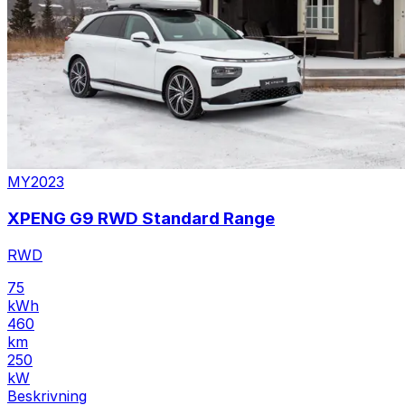
MY2023
XPENG G9 RWD Standard Range
RWD
75
kWh
460
km
250
kW
Beskrivning