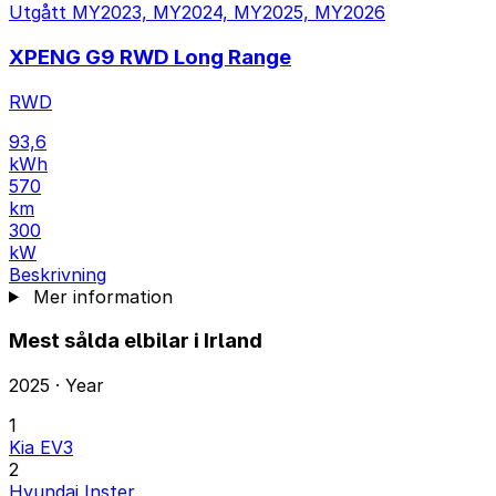
Utgått
MY2023, MY2024, MY2025, MY2026
XPENG G9 RWD Long Range
RWD
93,6
kWh
570
km
300
kW
Beskrivning
Mer information
Mest sålda elbilar i Irland
2025 · Year
1
Kia EV3
2
Hyundai Inster