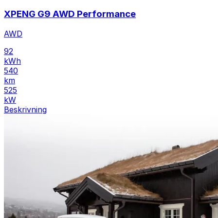
XPENG G9 AWD Performance
AWD
92
kWh
540
km
525
kW
Beskrivning