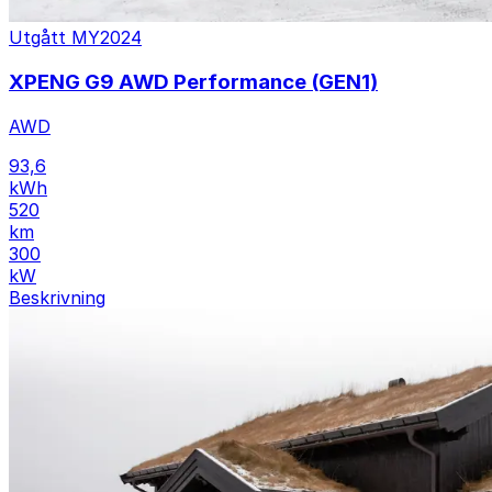
Utgått
MY2024
XPENG G9 AWD Performance (GEN1)
AWD
93,6
kWh
520
km
300
kW
Beskrivning