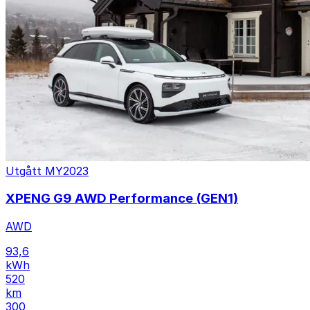
Utgått
MY2023
XPENG G9 AWD Performance (GEN1)
AWD
93,6
kWh
520
km
300