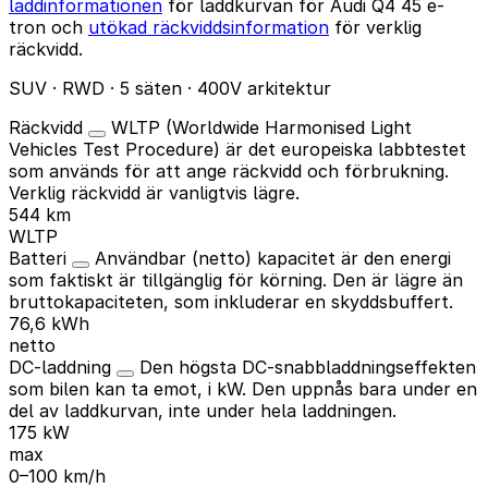
laddinformationen
för laddkurvan för Audi Q4 45 e-
tron och
utökad räckviddsinformation
för verklig
räckvidd.
SUV · RWD · 5 säten · 400V arkitektur
Räckvidd
WLTP (Worldwide Harmonised Light
Vehicles Test Procedure) är det europeiska labbtestet
som används för att ange räckvidd och förbrukning.
Verklig räckvidd är vanligtvis lägre.
544 km
WLTP
Batteri
Användbar (netto) kapacitet är den energi
som faktiskt är tillgänglig för körning. Den är lägre än
bruttokapaciteten, som inkluderar en skyddsbuffert.
76,6 kWh
netto
DC-laddning
Den högsta DC-snabbladdningseffekten
som bilen kan ta emot, i kW. Den uppnås bara under en
del av laddkurvan, inte under hela laddningen.
175 kW
max
0–100 km/h