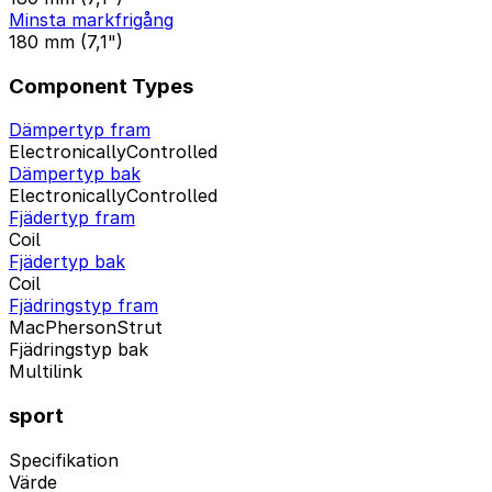
Minsta markfrigång
180 mm (7,1")
Component Types
Dämpertyp fram
ElectronicallyControlled
Dämpertyp bak
ElectronicallyControlled
Fjädertyp fram
Coil
Fjädertyp bak
Coil
Fjädringstyp fram
MacPhersonStrut
Fjädringstyp bak
Multilink
sport
Specifikation
Värde