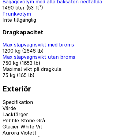
Bagagevolym med alla baksäten nedfällda
1490 liter (53 ft³)
Frunkvolym
Inte tillgänglig
Dragkapacitet
Max släpvagnsvikt med broms
1200 kg (2646 lb)
Max släpvagnsvikt utan broms
750 kg (1653 lb)
Maximal vikt på dragkula
75 kg (165 lb)
Exteriör
Specifikation
Värde
Lackfärger
Pebble Stone Grå
Glacier White Vit
Aurora Violett