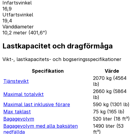
Infartsvinkel
16,9
Utfartsvinkel
19,4
Vänddiameter
10,2 meter (401,6")
Lastkapacitet och dragförmåga
Vikt-, lastkapacitets- och bogseringsspecifikationer
Specifikation
Värde
2070 kg (4564
Tjänstevikt
lb)
2660 kg (5864
Maximal totalvikt
lb)
Maximal last inklusive förare
590 kg (1301 lb)
Max taklast
75 kg (165 lb)
Bagagevolym
520 liter (18 ft³)
Bagagevolym med alla baksäten
1490 liter (53
nedfällda
ft³)