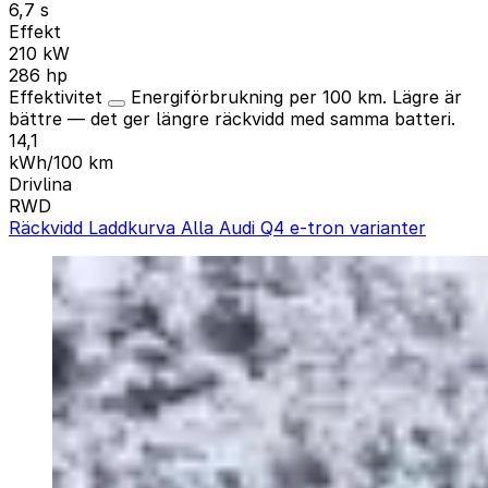
6,7 s
Effekt
210 kW
286 hp
Effektivitet
Energiförbrukning per 100 km. Lägre är
bättre — det ger längre räckvidd med samma batteri.
14,1
kWh/100 km
Drivlina
RWD
Räckvidd
Laddkurva
Alla Audi Q4 e-tron varianter