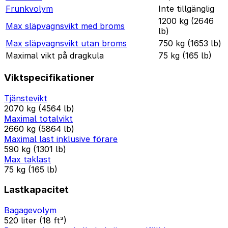
Frunkvolym
Inte tillgänglig
1200 kg (2646
Max släpvagnsvikt med broms
lb)
Max släpvagnsvikt utan broms
750 kg (1653 lb)
Maximal vikt på dragkula
75 kg (165 lb)
Viktspecifikationer
Tjänstevikt
2070 kg (4564 lb)
Maximal totalvikt
2660 kg (5864 lb)
Maximal last inklusive förare
590 kg (1301 lb)
Max taklast
75 kg (165 lb)
Lastkapacitet
Bagagevolym
520 liter (18 ft³)