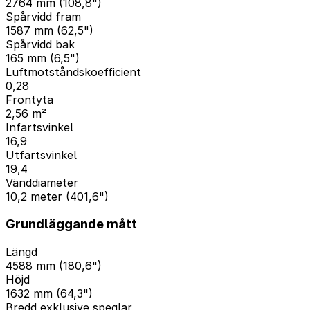
2764 mm (108,8")
Spårvidd fram
1587 mm (62,5")
Spårvidd bak
165 mm (6,5")
Luftmotståndskoefficient
0,28
Frontyta
2,56 m²
Infartsvinkel
16,9
Utfartsvinkel
19,4
Vänddiameter
10,2 meter (401,6")
Grundläggande mått
Längd
4588 mm (180,6")
Höjd
1632 mm (64,3")
Bredd exklusive speglar