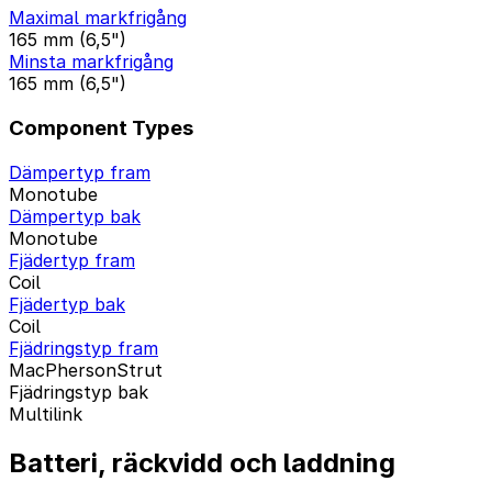
Maximal markfrigång
165 mm (6,5")
Minsta markfrigång
165 mm (6,5")
Component Types
Dämpertyp fram
Monotube
Dämpertyp bak
Monotube
Fjädertyp fram
Coil
Fjädertyp bak
Coil
Fjädringstyp fram
MacPhersonStrut
Fjädringstyp bak
Multilink
Batteri, räckvidd och laddning