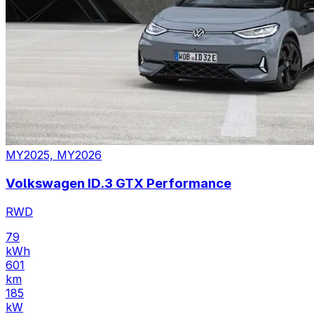
MY2025, MY2026
Volkswagen ID.3 GTX Performance
RWD
79
kWh
601
km
185
kW