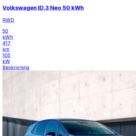
Volkswagen ID.3 Neo 50 kWh
RWD
50
kWh
417
km
105
kW
Beskrivning