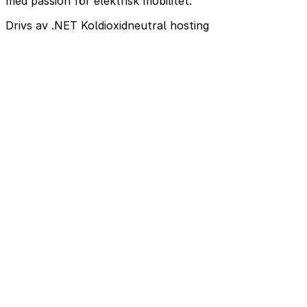
med passion för elektrisk mobilitet.
Drivs av .NET
Koldioxidneutral hosting