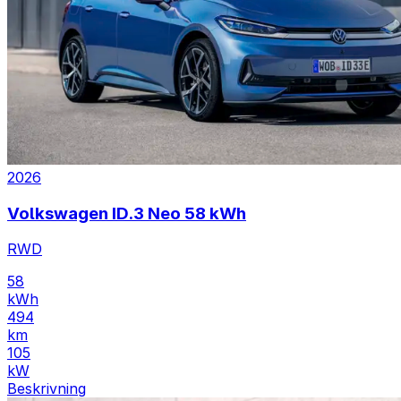
2026
Volkswagen ID.3 Neo 58 kWh
RWD
58
kWh
494
km
105
kW
Beskrivning