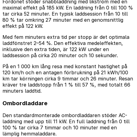
Fordonet stöder snabbladdning med likström med en
maximal effekt på 185 kW. En laddning från 0 till 100 %
tar cirka 52 minuter. En typisk laddsession från 10 till
80 % tar omkring 27 minuter med en genomsnittlig
effekt på 122 kW.
Med fem minuters extra tid per stopp är det optimala
laddfönstret 2–54 %. Den effektiva medeleffekten,
inklusive den extra tiden, är 122 kW under en
laddsession på cirka 20 minuter och 10 sekunder.
På en 1 000 km lång resa med konstant hastighet på
120 km/h och en antagen förbrukning på 21 kWh/100
km tar körningen cirka 9 timmar och 26 minuter. Resan
kräver tre laddstopp från 1 % till 57 %, med totalt 66
minuters laddtid.
Ombordladdare
Den standardmonterade ombordladdaren stöder AC-
laddning med upp till 11 kW. En full laddning från 0 till
100 % tar cirka 7 timmar och 10 minuter med en
lämplig hemmaladdare.