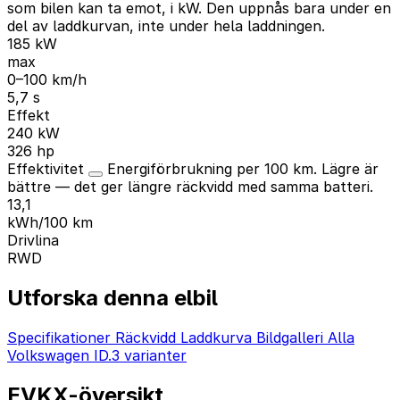
som bilen kan ta emot, i kW. Den uppnås bara under en
del av laddkurvan, inte under hela laddningen.
185 kW
max
0–100 km/h
5,7 s
Effekt
240 kW
326 hp
Effektivitet
Energiförbrukning per 100 km. Lägre är
bättre — det ger längre räckvidd med samma batteri.
13,1
kWh/100 km
Drivlina
RWD
Utforska denna elbil
Specifikationer
Räckvidd
Laddkurva
Bildgalleri
Alla
Volkswagen ID.3 varianter
EVKX-översikt