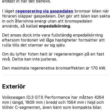
endast in när det behövs.
I läget
regenerering via gaspedalen
bromsar bilen när
föraren släpper gaspedalen. Det gör att bilen kan sakta
in och återvinna energi utan att bromspedalen
används, så kallad
enpedalkörning
.
Det anses dock inte vara fullständig enpedalkörning
eftersom fordonet vid låga hastigheter fortsätter att
rulla tills det stannar av sig själv.
Om du lyfter foten helt är regenereringen på en fast
nivå. Detta kan inte justeras.
Den maximala regenerativa bromseffekten är 170 kW.
Exteriör
Volkswagen ID.3 GTX Performance har måtten 4264
mm i längd, 1809 mm i bredd och 1564 mm i höjd och
tillhör C-segmentet, även känt som kompakta bilar.