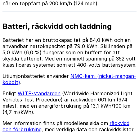
når en toppfart på 200 km/h (124 mph).
Batteri, räckvidd och laddning
Batteriet har en bruttokapacitet på 84,0 kWh och en
användbar nettokapacitet på 79,0 kWh. Skillnaden på
5,0 kWh (6,0 %) fungerar som en buffert för att
skydda batteriet. Med en nominell spänning på 352 volt
klassificeras systemet som ett 400-volts batterisystem.
Litiumjonbatteriet använder
NMC-kemi (nickel-mangan-
kobolt)
.
Enligt
WLTP-standarden
(Worldwide Harmonized Light
Vehicles Test Procedure) är räckvidden 601 km (374
miles), med en energiförbrukning på 13,1 kWh/100 km
(4,7 mi/kWh).
Mer information finns på modellens sida om
räckvidd
och förbrukning
, med verkliga data och räckviddslistor.