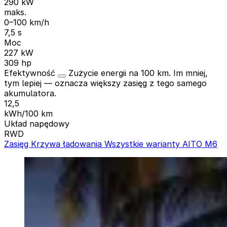
290 kW
maks.
0–100 km/h
7,5 s
Moc
227 kW
309 hp
Efektywność
Zużycie energii na 100 km. Im mniej,
tym lepiej — oznacza większy zasięg z tego samego
akumulatora.
12,5
kWh/100 km
Układ napędowy
RWD
Zasięg
Krzywa ładowania
Wszystkie warianty AITO M6