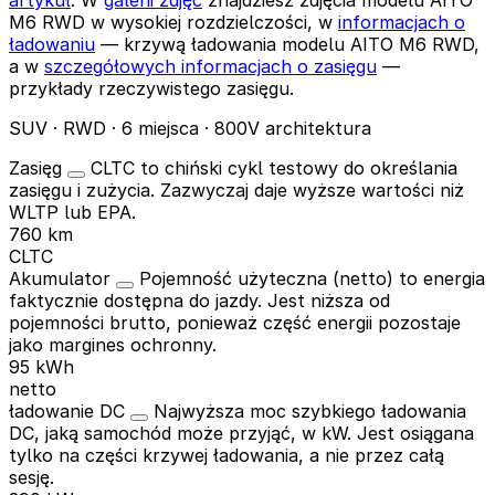
M6 RWD w wysokiej rozdzielczości, w
informacjach o
ładowaniu
— krzywą ładowania modelu AITO M6 RWD,
a w
szczegółowych informacjach o zasięgu
—
przykłady rzeczywistego zasięgu.
SUV · RWD · 6 miejsca · 800V architektura
Zasięg
CLTC to chiński cykl testowy do określania
zasięgu i zużycia. Zazwyczaj daje wyższe wartości niż
WLTP lub EPA.
760 km
CLTC
Akumulator
Pojemność użyteczna (netto) to energia
faktycznie dostępna do jazdy. Jest niższa od
pojemności brutto, ponieważ część energii pozostaje
jako margines ochronny.
95 kWh
netto
ładowanie DC
Najwyższa moc szybkiego ładowania
DC, jaką samochód może przyjąć, w kW. Jest osiągana
tylko na części krzywej ładowania, a nie przez całą
sesję.