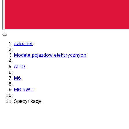
evkx.net
Modele pojazdów elektrycznych
AITO
M6
M6 RWD
Specyfikacje