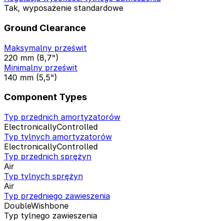
Tak, wyposażenie standardowe
Ground Clearance
Maksymalny prześwit
220 mm (8,7")
Minimalny prześwit
140 mm (5,5")
Component Types
Typ przednich amortyzatorów
ElectronicallyControlled
Typ tylnych amortyzatorów
ElectronicallyControlled
Typ przednich sprężyn
Air
Typ tylnych sprężyn
Air
Typ przedniego zawieszenia
DoubleWishbone
Typ tylnego zawieszenia