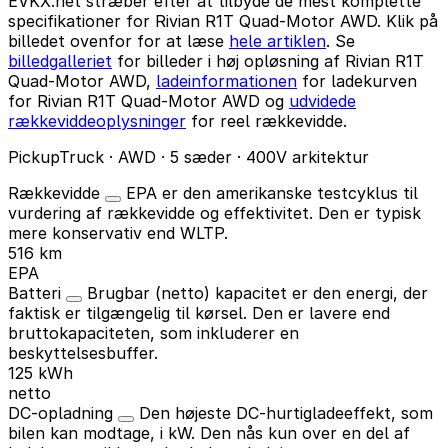
EVKX.net stræber efter at tilbyde de mest komplette
specifikationer for Rivian R1T Quad-Motor AWD. Klik på
billedet ovenfor for at læse
hele artiklen
. Se
billedgalleriet
for billeder i høj opløsning af Rivian R1T
Quad-Motor AWD,
ladeinformationen
for ladekurven
for Rivian R1T Quad-Motor AWD og
udvidede
rækkeviddeoplysninger
for reel rækkevidde.
PickupTruck · AWD · 5 sæder · 400V arkitektur
Rækkevidde
EPA er den amerikanske testcyklus til
vurdering af rækkevidde og effektivitet. Den er typisk
mere konservativ end WLTP.
516 km
EPA
Batteri
Brugbar (netto) kapacitet er den energi, der
faktisk er tilgængelig til kørsel. Den er lavere end
bruttokapaciteten, som inkluderer en
beskyttelsesbuffer.
125 kWh
netto
DC-opladning
Den højeste DC-hurtigladeeffekt, som
bilen kan modtage, i kW. Den nås kun over en del af