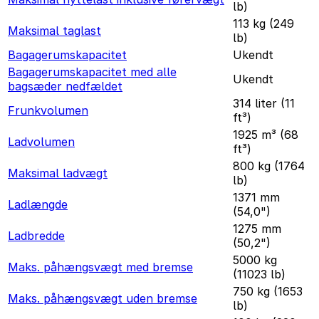
lb)
113 kg (249
Maksimal taglast
lb)
Bagagerumskapacitet
Ukendt
Bagagerumskapacitet med alle
Ukendt
bagsæder nedfældet
314 liter (11
Frunkvolumen
ft³)
1925 m³ (68
Ladvolumen
ft³)
800 kg (1764
Maksimal ladvægt
lb)
1371 mm
Ladlængde
(54,0")
1275 mm
Ladbredde
(50,2")
5000 kg
Maks. påhængsvægt med bremse
(11023 lb)
750 kg (1653
Maks. påhængsvægt uden bremse
lb)