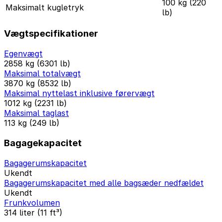
100 kg (220
Maksimalt kugletryk
lb)
Vægtspecifikationer
Egenvægt
2858 kg (6301 lb)
Maksimal totalvægt
3870 kg (8532 lb)
Maksimal nyttelast inklusive førervægt
1012 kg (2231 lb)
Maksimal taglast
113 kg (249 lb)
Bagagekapacitet
Bagagerumskapacitet
Ukendt
Bagagerumskapacitet med alle bagsæder nedfældet
Ukendt
Frunkvolumen
314 liter (11 ft³)