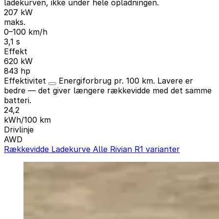
ladekurven, ikke under hele opladningen.
207 kW
maks.
0–100 km/h
3,1 s
Effekt
620 kW
843 hp
Effektivitet
Energiforbrug pr. 100 km. Lavere er
bedre — det giver længere rækkevidde med det samme
batteri.
24,2
kWh/100 km
Drivlinje
AWD
Rækkevidde
Ladekurve
Alle Rivian R1 varianter