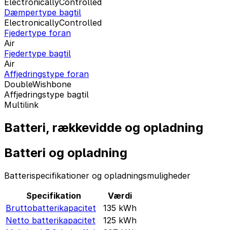
ElectronicallyControlled
Dæmpertype bagtil
ElectronicallyControlled
Fjedertype foran
Air
Fjedertype bagtil
Air
Affjedringstype foran
DoubleWishbone
Affjedringstype bagtil
Multilink
Batteri, rækkevidde og opladning
Batteri og opladning
Batterispecifikationer og opladningsmuligheder
Specifikation
Værdi
Bruttobatterikapacitet
135
kWh
Netto batterikapacitet
125
kWh