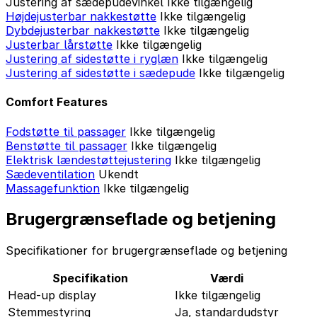
Justering af sædepudevinkel
Ikke tilgængelig
Højdejusterbar nakkestøtte
Ikke tilgængelig
Dybdejusterbar nakkestøtte
Ikke tilgængelig
Justerbar lårstøtte
Ikke tilgængelig
Justering af sidestøtte i ryglæn
Ikke tilgængelig
Justering af sidestøtte i sædepude
Ikke tilgængelig
Comfort Features
Fodstøtte til passager
Ikke tilgængelig
Benstøtte til passager
Ikke tilgængelig
Elektrisk lændestøttejustering
Ikke tilgængelig
Sædeventilation
Ukendt
Massagefunktion
Ikke tilgængelig
Brugergrænseflade og betjening
Specifikationer for brugergrænseflade og betjening
Specifikation
Værdi
Head-up display
Ikke tilgængelig
Stemmestyring
Ja, standardudstyr