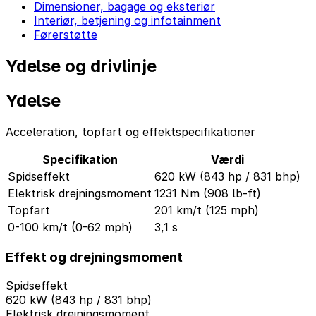
Dimensioner, bagage og eksteriør
Interiør, betjening og infotainment
Førerstøtte
Ydelse og drivlinje
Ydelse
Acceleration, topfart og effektspecifikationer
Specifikation
Værdi
Spidseffekt
620 kW (843 hp / 831 bhp)
Elektrisk drejningsmoment
1231 Nm (908 lb-ft)
Topfart
201 km/t (125 mph)
0-100 km/t (0-62 mph)
3,1 s
Effekt og drejningsmoment
Spidseffekt
620 kW (843 hp / 831 bhp)
Elektrisk drejningsmoment