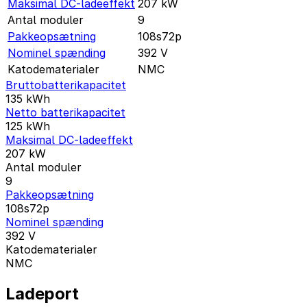
Maksimal DC-ladeeffekt
207
kW
Antal moduler
9
Pakkeopsætning
108s72p
Nominel spænding
392
V
Katodematerialer
NMC
Bruttobatterikapacitet
135
kWh
Netto batterikapacitet
125
kWh
Maksimal DC-ladeeffekt
207
kW
Antal moduler
9
Pakkeopsætning
108s72p
Nominel spænding
392
V
Katodematerialer
NMC
Ladeport