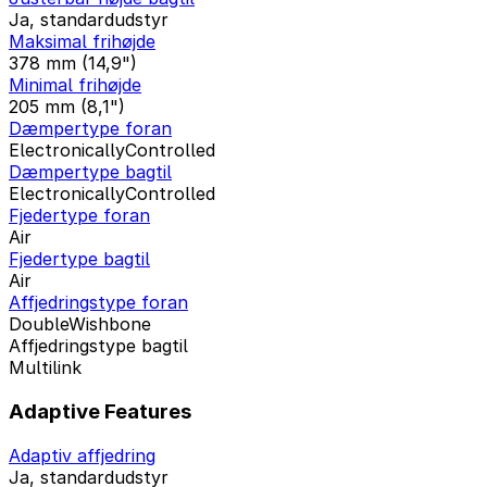
Ja, standardudstyr
Maksimal frihøjde
378 mm (14,9")
Minimal frihøjde
205 mm (8,1")
Dæmpertype foran
ElectronicallyControlled
Dæmpertype bagtil
ElectronicallyControlled
Fjedertype foran
Air
Fjedertype bagtil
Air
Affjedringstype foran
DoubleWishbone
Affjedringstype bagtil
Multilink
Adaptive Features
Adaptiv affjedring
Ja, standardudstyr