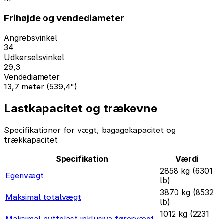
Frihøjde og vendediameter
Angrebsvinkel
34
Udkørselsvinkel
29,3
Vendediameter
13,7 meter (539,4")
Lastkapacitet og trækevne
Specifikationer for vægt, bagagekapacitet og
trækkapacitet
Specifikation
Værdi
2858 kg (6301
Egenvægt
lb)
3870 kg (8532
Maksimal totalvægt
lb)
1012 kg (2231
Maksimal nyttelast inklusive førervægt