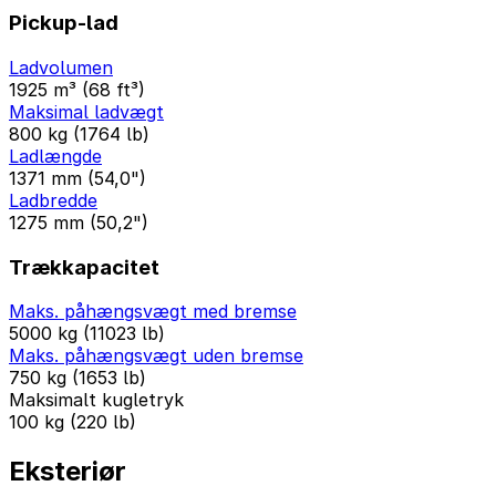
Pickup-lad
Ladvolumen
1925 m³ (68 ft³)
Maksimal ladvægt
800 kg (1764 lb)
Ladlængde
1371 mm (54,0")
Ladbredde
1275 mm (50,2")
Trækkapacitet
Maks. påhængsvægt med bremse
5000 kg (11023 lb)
Maks. påhængsvægt uden bremse
750 kg (1653 lb)
Maksimalt kugletryk
100 kg (220 lb)
Eksteriør