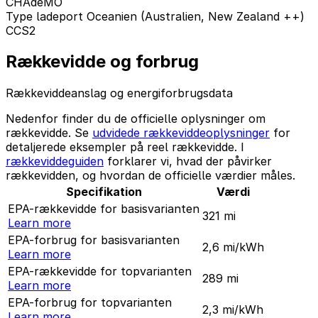
CHAdeMO
Type ladeport Oceanien (Australien, New Zealand ++)
CCS2
Rækkevidde og forbrug
Rækkeviddeanslag og energiforbrugsdata
Nedenfor finder du de officielle oplysninger om
rækkevidde. Se
udvidede rækkeviddeoplysninger
for
detaljerede eksempler på reel rækkevidde. I
rækkeviddeguiden
forklarer vi, hvad der påvirker
rækkevidden, og hvordan de officielle værdier måles.
Specifikation
Værdi
EPA-rækkevidde for basisvarianten
321
mi
Learn more
EPA-forbrug for basisvarianten
2,6
mi/kWh
Learn more
EPA-rækkevidde for topvarianten
289
mi
Learn more
EPA-forbrug for topvarianten
2,3
mi/kWh
Learn more