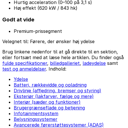
Hurtig acceleration (0–100 på 3,1 s)
Høj effekt (620 kW / 843 hk)
Godt at vide
Premium-prissegment
Velegnet til:
Førere, der ønsker høj ydelse
Brug linkene nedenfor til at gå direkte til en sektion,
eller fortsæt med at læse hele artiklen. Du finder også
fulde specifikationer
,
billedgalleriet
,
ladeydelse
samt
test og anmeldelser
. Indhold:
Ydelse
Batteri, rækkevidde og opladning
Drivlinje (affjedring, bremser og styring)
Eksteriør (lakfarver, fælge og mere)
Interiør (sæder og funktioner)
Brugergrænseflade og betjening
Infotainmentsystem
Belysningssystemer
Avancerede førerstøttesystemer (ADAS)