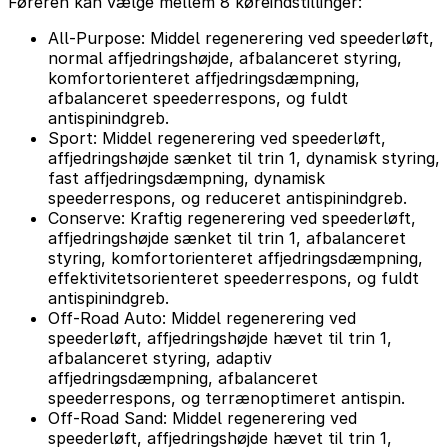
Føreren kan vælge mellem 8 køreindstillinger:
All-Purpose: Middel regenerering ved speederløft,
normal affjedringshøjde, afbalanceret styring,
komfortorienteret affjedringsdæmpning,
afbalanceret speederrespons, og fuldt
antispinindgreb.
Sport: Middel regenerering ved speederløft,
affjedringshøjde sænket til trin 1, dynamisk styring,
fast affjedringsdæmpning, dynamisk
speederrespons, og reduceret antispinindgreb.
Conserve: Kraftig regenerering ved speederløft,
affjedringshøjde sænket til trin 1, afbalanceret
styring, komfortorienteret affjedringsdæmpning,
effektivitetsorienteret speederrespons, og fuldt
antispinindgreb.
Off-Road Auto: Middel regenerering ved
speederløft, affjedringshøjde hævet til trin 1,
afbalanceret styring, adaptiv
affjedringsdæmpning, afbalanceret
speederrespons, og terrænoptimeret antispin.
Off-Road Sand: Middel regenerering ved
speederløft, affjedringshøjde hævet til trin 1,