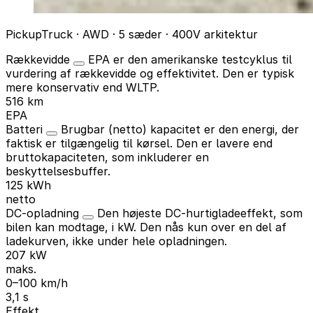
PickupTruck · AWD · 5 sæder · 400V arkitektur
Rækkevidde
EPA er den amerikanske testcyklus til
vurdering af rækkevidde og effektivitet. Den er typisk
mere konservativ end WLTP.
516 km
EPA
Batteri
Brugbar (netto) kapacitet er den energi, der
faktisk er tilgængelig til kørsel. Den er lavere end
bruttokapaciteten, som inkluderer en
beskyttelsesbuffer.
125 kWh
netto
DC-opladning
Den højeste DC-hurtigladeeffekt, som
bilen kan modtage, i kW. Den nås kun over en del af
ladekurven, ikke under hele opladningen.
207 kW
maks.
0–100 km/h
3,1 s
Effekt