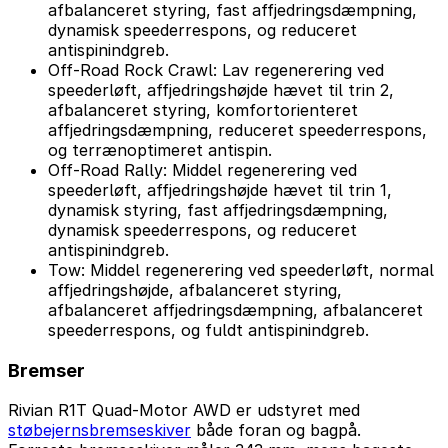
afbalanceret styring, fast affjedringsdæmpning,
dynamisk speederrespons, og reduceret
antispinindgreb.
Off-Road Rock Crawl: Lav regenerering ved
speederløft, affjedringshøjde hævet til trin 2,
afbalanceret styring, komfortorienteret
affjedringsdæmpning, reduceret speederrespons,
og terrænoptimeret antispin.
Off-Road Rally: Middel regenerering ved
speederløft, affjedringshøjde hævet til trin 1,
dynamisk styring, fast affjedringsdæmpning,
dynamisk speederrespons, og reduceret
antispinindgreb.
Tow: Middel regenerering ved speederløft, normal
affjedringshøjde, afbalanceret styring,
afbalanceret affjedringsdæmpning, afbalanceret
speederrespons, og fuldt antispinindgreb.
Bremser
Rivian R1T Quad-Motor AWD er udstyret med
støbejernsbremseskiver
både foran og bagpå.