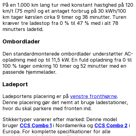
På en 1.000 km lang tur med konstant hastighed på 120
km/t (75 mph) og et antaget forbrug på 30 kWh/100
km tager kørslen cirka 9 timer og 38 minutter. Turen
kræver tre ladestop fra 0 % til 47 % med i alt 78
minutters ladetid.
Ombordlader
Den standardmonterede ombordlader understøtter AC-
opladning med op til 11,5 kW. En fuld opladning fra 0 til
100 % tager omkring 10 timer og 52 minutter med en
passende hjemmelader.
Ladeport
Ladeportens placering er på
venstre fronthjørne
.
Denne placering gør det nemt at bruge ladestationer,
hvor du skal parkere med fronten ind.
Stikkertyper varierer efter marked: Denne model
bruger
CCS Combo 1
i Nordamerika og
CCS Combo 2
i
Europa. For komplette specifikationer for alle