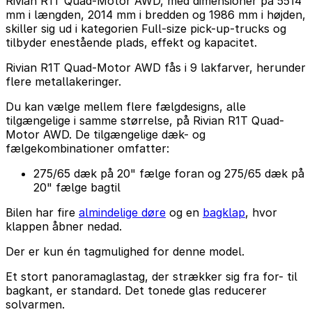
Rivian R1T Quad-Motor AWD, med dimensioner på 5514
mm i længden, 2014 mm i bredden og 1986 mm i højden,
skiller sig ud i kategorien Full-size pick-up-trucks og
tilbyder enestående plads, effekt og kapacitet.
Rivian R1T Quad-Motor AWD fås i 9 lakfarver, herunder
flere metallakeringer.
Du kan vælge mellem flere fælgdesigns, alle
tilgængelige i samme størrelse, på Rivian R1T Quad-
Motor AWD. De tilgængelige dæk- og
fælgekombinationer omfatter:
275/65 dæk på 20" fælge foran og 275/65 dæk på
20" fælge bagtil
Bilen har fire
almindelige døre
og en
bagklap
, hvor
klappen åbner nedad.
Der er kun én tagmulighed for denne model.
Et stort panoramaglastag, der strækker sig fra for- til
bagkant, er standard. Det tonede glas reducerer
solvarmen.