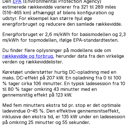
Den
EPA
(Environmental Protection Agency)
estimerede rækkevidde varierer fra 321 til 289 miles
(516-465 km) afhængigt af bilens konfiguration og
udstyr. For eksempel kan større hjul øge
energiforbruget og reducere den samlede rækkevidde.
Energiforbruget er 2,6 mi/kWh for basismodellen og 2,3
mi/kWh for topmodellen, ifølge EPA-standardtesten.
Du finder flere oplysninger på modellens side om
rækkevidde og forbrug
, herunder data fra den virkelige
verden og rækkeviddelister.
Køretøjet understøtter hurtig DC-opladning med en
maks. DC-effekt på 207 kW. En opladning fra 0 til 100
% tager cirka 106 minutter. En typisk ladesession fra 10
til 80 % tager omkring 43 minutter med en
gennemsnitlig effekt på 123 kW.
Med fem minutters ekstra tid pr. stop er det optimale
ladevindue 0–45 %. Den effektive gennemsnitseffekt,
inklusive den ekstra tid, er 135 kW under en ladesession
på omkring 25 minutter og 55 sekunder.