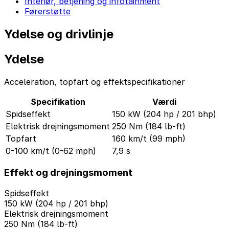
Interiør, betjening og infotainment
Førerstøtte
Ydelse og drivlinje
Ydelse
Acceleration, topfart og effektspecifikationer
Specifikation
Værdi
Spidseffekt
150 kW (204 hp / 201 bhp)
Elektrisk drejningsmoment
250 Nm (184 lb-ft)
Topfart
160 km/t (99 mph)
0-100 km/t (0-62 mph)
7,9 s
Effekt og drejningsmoment
Spidseffekt
150 kW (204 hp / 201 bhp)
Elektrisk drejningsmoment
250 Nm (184 lb-ft)