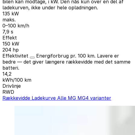
bilen kan modtage, i kW. Den nås kun over en del af
ladekurven, ikke under hele opladningen.
135 kW
maks.
0–100 km/h
7,9 s
Effekt
150 kW
204 hp
Effektivitet
Energiforbrug pr. 100 km. Lavere er
bedre — det giver længere rækkevidde med det samme
batteri.
14,2
kWh/100 km
Drivlinje
RWD
Rækkevidde
Ladekurve
Alle MG MG4 varianter