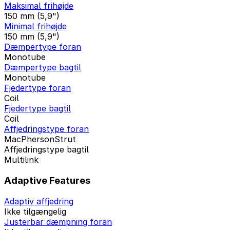
Maksimal frihøjde
150 mm (5,9")
Minimal frihøjde
150 mm (5,9")
Dæmpertype foran
Monotube
Dæmpertype bagtil
Monotube
Fjedertype foran
Coil
Fjedertype bagtil
Coil
Affjedringstype foran
MacPhersonStrut
Affjedringstype bagtil
Multilink
Adaptive Features
Adaptiv affjedring
Ikke tilgængelig
Justerbar dæmpning foran