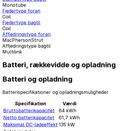
Monotube
Fjedertype foran
Coil
Fjedertype bagtil
Coil
Affjedringstype foran
MacPhersonStrut
Affjedringstype bagtil
Multilink
Batteri, rækkevidde og opladning
Batteri og opladning
Batterispecifikationer og opladningsmuligheder
Specifikation
Værdi
Bruttobatterikapacitet
64
kWh
Netto batterikapacitet
61,7
kWh
Maksimal DC-ladeeffekt
135
kW