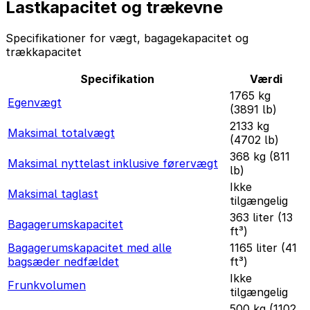
Lastkapacitet og trækevne
Specifikationer for vægt, bagagekapacitet og
trækkapacitet
Specifikation
Værdi
1765 kg
Egenvægt
(3891 lb)
2133 kg
Maksimal totalvægt
(4702 lb)
368 kg (811
Maksimal nyttelast inklusive førervægt
lb)
Ikke
Maksimal taglast
tilgængelig
363 liter (13
Bagagerumskapacitet
ft³)
Bagagerumskapacitet med alle
1165 liter (41
bagsæder nedfældet
ft³)
Ikke
Frunkvolumen
tilgængelig
500 kg (1102