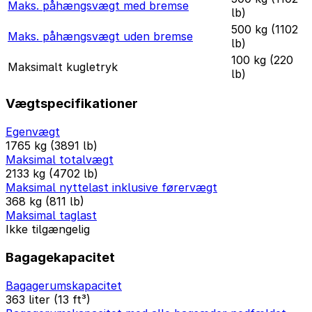
Maks. påhængsvægt med bremse
lb)
500 kg (1102
Maks. påhængsvægt uden bremse
lb)
100 kg (220
Maksimalt kugletryk
lb)
Vægtspecifikationer
Egenvægt
1765 kg (3891 lb)
Maksimal totalvægt
2133 kg (4702 lb)
Maksimal nyttelast inklusive førervægt
368 kg (811 lb)
Maksimal taglast
Ikke tilgængelig
Bagagekapacitet
Bagagerumskapacitet
363 liter (13 ft³)