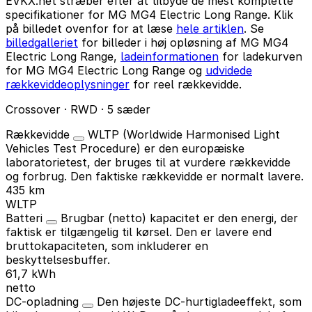
EVKX.net stræber efter at tilbyde de mest komplette
specifikationer for MG MG4 Electric Long Range. Klik
på billedet ovenfor for at læse
hele artiklen
. Se
billedgalleriet
for billeder i høj opløsning af MG MG4
Electric Long Range,
ladeinformationen
for ladekurven
for MG MG4 Electric Long Range og
udvidede
rækkeviddeoplysninger
for reel rækkevidde.
Crossover · RWD · 5 sæder
Rækkevidde
WLTP (Worldwide Harmonised Light
Vehicles Test Procedure) er den europæiske
laboratorietest, der bruges til at vurdere rækkevidde
og forbrug. Den faktiske rækkevidde er normalt lavere.
435 km
WLTP
Batteri
Brugbar (netto) kapacitet er den energi, der
faktisk er tilgængelig til kørsel. Den er lavere end
bruttokapaciteten, som inkluderer en
beskyttelsesbuffer.
61,7 kWh
netto
DC-opladning
Den højeste DC-hurtigladeeffekt, som