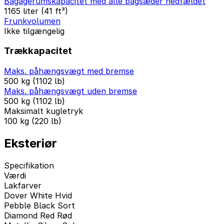
Bagagerumskapacitet med alle bagsæder nedfældet
1165 liter (41 ft³)
Frunkvolumen
Ikke tilgængelig
Trækkapacitet
Maks. påhængsvægt med bremse
500 kg (1102 lb)
Maks. påhængsvægt uden bremse
500 kg (1102 lb)
Maksimalt kugletryk
100 kg (220 lb)
Eksteriør
Specifikation
Værdi
Lakfarver
Dover White Hvid
Pebble Black Sort
Diamond Red Rød