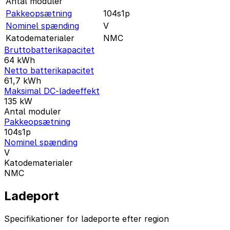
Antal moduler
Pakkeopsætning
104s1p
Nominel spænding
V
Katodematerialer
NMC
Bruttobatterikapacitet
64
kWh
Netto batterikapacitet
61,7
kWh
Maksimal DC-ladeeffekt
135
kW
Antal moduler
Pakkeopsætning
104s1p
Nominel spænding
V
Katodematerialer
NMC
Ladeport
Specifikationer for ladeporte efter region