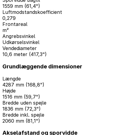
Sporvidde bagtil
1559 mm (61,4")
Luftmodstandskoefficient
0,279
Frontareal
m²
Angrebsvinkel
Udkørselsvinkel
Vendediameter
10,6 meter (417,3")
Grundlæggende dimensioner
Længde
4287 mm (168,8")
Højde
1516 mm (59,7")
Bredde uden spejle
1836 mm (72,3")
Bredde inkl. spejle
2060 mm (81,1")
Akselafstand og sporvidde