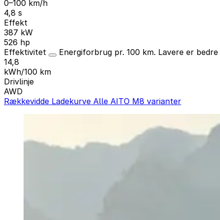
0–100 km/h
4,8 s
Effekt
387 kW
526 hp
Effektivitet
Energiforbrug pr. 100 km. Lavere er bedr
14,8
kWh/100 km
Drivlinje
AWD
Rækkevidde
Ladekurve
Alle AITO M8 varianter