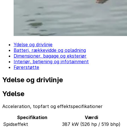
Ydelse og drivlinje
Batteri, rækkevidde og opladning
Dimensioner, bagage og eksteriør
Interiør, betjening og infotainment
Førerstøtte
Ydelse og drivlinje
Ydelse
Acceleration, topfart og effektspecifikationer
Specifikation
Værdi
Spidseffekt
387 kW (526 hp / 519 bhp)