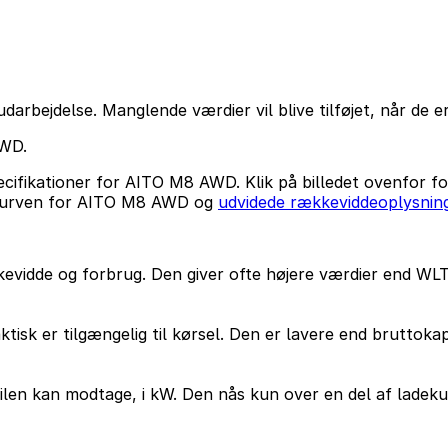
arbejdelse. Manglende værdier vil blive tilføjet, når de e
AWD.
cifikationer for AITO M8 AWD. Klik på billedet ovenfor f
kurven for AITO M8 AWD og
udvidede rækkeviddeoplysnin
kevidde og forbrug. Den giver ofte højere værdier end WLT
ktisk er tilgængelig til kørsel. Den er lavere end bruttok
ilen kan modtage, i kW. Den nås kun over en del af ladeku