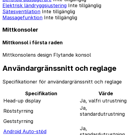
Elektrisk ländryggsjustering
Inte tillgänglig
Sätesventilation
Inte tillgänglig
Massagefunktion
Inte tillgänglig
Mittkonsoler
Mittkonsol i första raden
Mittkonsolens design
Flytande konsol
Användargränssnitt och reglage
Specifikationer för användargränssnitt och reglage
Specifikation
Värde
Head-up display
Ja, valfri utrustning
Ja,
Röststyrning
standardutrustning
Geststyrning
Ja,
Android Auto-stöd
standardutrustning