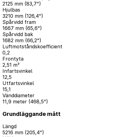
2125 mm (83,7")
Hjulbas
3210 mm (126,4")
Spårvidd fram
1667 mm (65,6")
Spårvidd bak
1682 mm (66,2")
Luftmotståndskoefficient
0,2
Frontyta
2,51 m²
Infartsvinkel
12,5
Utfartsvinkel
15,1
Vänddiameter
11,9 meter (468,5")
Grundläggande mått
Längd
5216 mm (205,4")