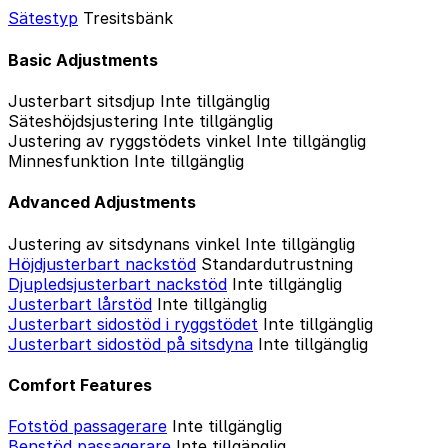
Sätestyp
Tresitsbänk
Basic Adjustments
Justerbart sitsdjup
Inte tillgänglig
Säteshöjdsjustering
Inte tillgänglig
Justering av ryggstödets vinkel
Inte tillgänglig
Minnesfunktion
Inte tillgänglig
Advanced Adjustments
Justering av sitsdynans vinkel
Inte tillgänglig
Höjdjusterbart nackstöd
Standardutrustning
Djupledsjusterbart nackstöd
Inte tillgänglig
Justerbart lårstöd
Inte tillgänglig
Justerbart sidostöd i ryggstödet
Inte tillgänglig
Justerbart sidostöd på sitsdyna
Inte tillgänglig
Comfort Features
Fotstöd passagerare
Inte tillgänglig
Benstöd passagerare
Inte tillgänglig