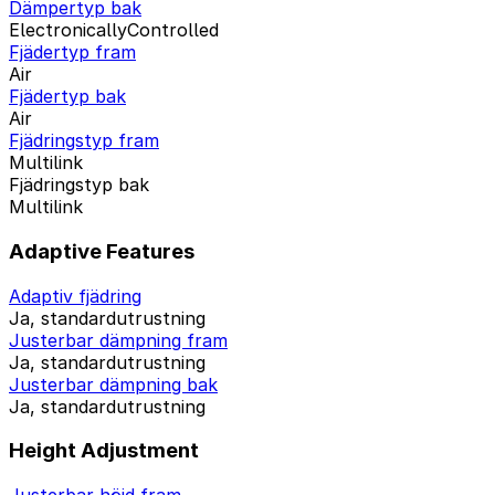
Dämpertyp bak
ElectronicallyControlled
Fjädertyp fram
Air
Fjädertyp bak
Air
Fjädringstyp fram
Multilink
Fjädringstyp bak
Multilink
Adaptive Features
Adaptiv fjädring
Ja, standardutrustning
Justerbar dämpning fram
Ja, standardutrustning
Justerbar dämpning bak
Ja, standardutrustning
Height Adjustment