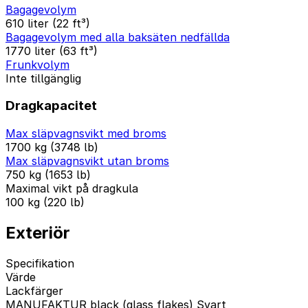
Bagagevolym
610 liter (22 ft³)
Bagagevolym med alla baksäten nedfällda
1770 liter (63 ft³)
Frunkvolym
Inte tillgänglig
Dragkapacitet
Max släpvagnsvikt med broms
1700 kg (3748 lb)
Max släpvagnsvikt utan broms
750 kg (1653 lb)
Maximal vikt på dragkula
100 kg (220 lb)
Exteriör
Specifikation
Värde
Lackfärger
MANUFAKTUR black (glass flakes) Svart