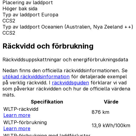
Placering av laddport
Höger bak sida
Typ av laddport Europa
CCS2
Typ av laddport Oceanien (Australien, Nya Zeeland ++)
CCS2
Räckvidd och förbrukning
Räckviddsuppskattningar och energiförbrukningsdata
Nedan finns den officiella räckviddsinformationen. Se
utökad räckviddsinformation
för detaljerade exempel
på verklig räckvidd. I
räckviddsguiden
förklarar vi vad
som påverkar räckvidden och hur de officiella värdena
mäts.
Specifikation
Värde
WLTP-räckvidd
876
km
Learn more
WLTP-förbrukning
13,9
kWh/100km
Learn more
WLTP-förbrukning med laddförluster