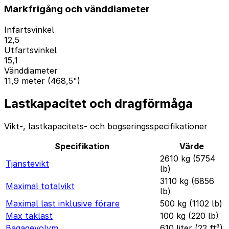
Markfrigång och vänddiameter
Infartsvinkel
12,5
Utfartsvinkel
15,1
Vänddiameter
11,9 meter (468,5")
Lastkapacitet och dragförmåga
Vikt-, lastkapacitets- och bogseringsspecifikationer
Specifikation
Värde
2610 kg (5754
Tjänstevikt
lb)
3110 kg (6856
Maximal totalvikt
lb)
Maximal last inklusive förare
500 kg (1102 lb)
Max taklast
100 kg (220 lb)
Bagagevolym
610 liter (22 ft³)