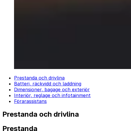
Prestanda och drivlina
Batteri, räckvidd och laddning
Dimensioner, bagage och exteriör
Interiör, reglage och infotainment
Förarassistans
Prestanda och drivlina
Prestanda