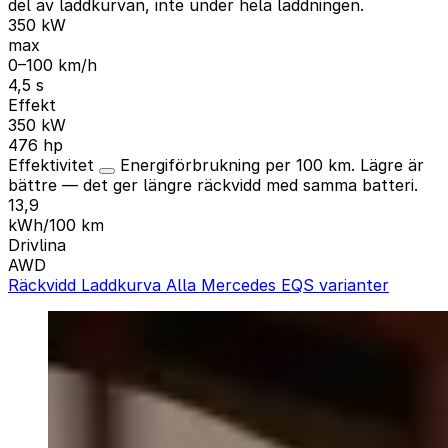
del av laddkurvan, inte under hela laddningen.
350 kW
max
0–100 km/h
4,5 s
Effekt
350 kW
476 hp
Effektivitet
Energiförbrukning per 100 km. Lägre är
bättre — det ger längre räckvidd med samma batteri.
13,9
kWh/100 km
Drivlina
AWD
Räckvidd
Laddkurva
Alla Mercedes EQS varianter