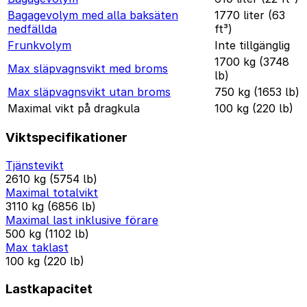
Bagagevolym med alla baksäten
1770 liter (63
nedfällda
ft³)
Frunkvolym
Inte tillgänglig
1700 kg (3748
Max släpvagnsvikt med broms
lb)
Max släpvagnsvikt utan broms
750 kg (1653 lb)
Maximal vikt på dragkula
100 kg (220 lb)
Viktspecifikationer
Tjänstevikt
2610 kg (5754 lb)
Maximal totalvikt
3110 kg (6856 lb)
Maximal last inklusive förare
500 kg (1102 lb)
Max taklast
100 kg (220 lb)
Lastkapacitet