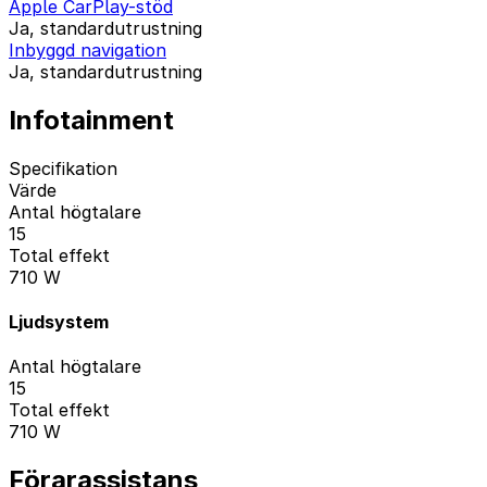
Apple CarPlay-stöd
Ja, standardutrustning
Inbyggd navigation
Ja, standardutrustning
Infotainment
Specifikation
Värde
Antal högtalare
15
Total effekt
710 W
Ljudsystem
Antal högtalare
15
Total effekt
710 W
Förarassistans