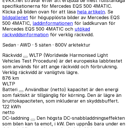
EVKX.net strävar efter att erbjuda de mest fullständiga
specifikationerna för Mercedes EQS 500 4MATIC.
Klicka på bilden ovan för att läsa
hela artikeln
. Se
bildgalleriet
för högupplösta bilder av Mercedes EQS
500 4MATIC,
laddinformationen
för laddkurvan för
Mercedes EQS 500 4MATIC och
utökad
räckviddsinformation
för verklig räckvidd.
Sedan · AWD · 5 säten · 800V arkitektur
Räckvidd
WLTP (Worldwide Harmonised Light
Vehicles Test Procedure) är det europeiska labbtestet
som används för att ange räckvidd och förbrukning.
Verklig räckvidd är vanligtvis lägre.
876 km
WLTP
Batteri
Användbar (netto) kapacitet är den energi
som faktiskt är tillgänglig för körning. Den är lägre än
bruttokapaciteten, som inkluderar en skyddsbuffert.
122 kWh
netto
DC-laddning
Den högsta DC-snabbladdningseffekten
som bilen kan ta emot, i kW. Den uppnås bara under en