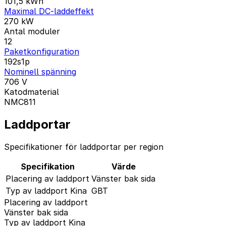
101,5
kWh
Maximal DC-laddeffekt
270
kW
Antal moduler
12
Paketkonfiguration
192s1p
Nominell spänning
706
V
Katodmaterial
NMC811
Laddportar
Specifikationer för laddportar per region
Specifikation
Värde
Placering av laddport
Vänster bak sida
Typ av laddport Kina
GBT
Placering av laddport
Vänster bak sida
Typ av laddport Kina