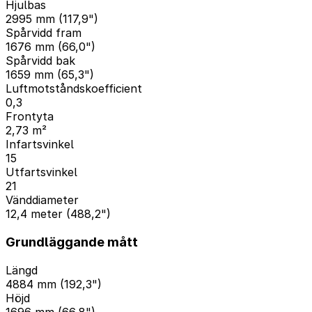
Hjulbas
2995 mm (117,9")
Spårvidd fram
1676 mm (66,0")
Spårvidd bak
1659 mm (65,3")
Luftmotståndskoefficient
0,3
Frontyta
2,73 m²
Infartsvinkel
15
Utfartsvinkel
21
Vänddiameter
12,4 meter (488,2")
Grundläggande mått
Längd
4884 mm (192,3")
Höjd
1696 mm (66,8")