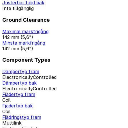
Justerbar höjd bak
Inte tillgänglig
Ground Clearance
Maximal markfrigång
142 mm (5,6")
Minsta markfrigång
142 mm (5,6")
Component Types
Dämpertyp fram
ElectronicallyControlled
Dämpertyp bak
ElectronicallyControlled
Fjädertyp fram
Coil
Fjädertyp bak
Coil
Fjädringstyp fram
Multilink