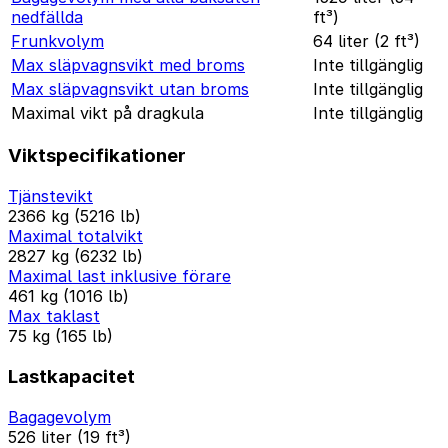
nedfällda
ft³)
Frunkvolym
64 liter (2 ft³)
Max släpvagnsvikt med broms
Inte tillgänglig
Max släpvagnsvikt utan broms
Inte tillgänglig
Maximal vikt på dragkula
Inte tillgänglig
Viktspecifikationer
Tjänstevikt
2366 kg (5216 lb)
Maximal totalvikt
2827 kg (6232 lb)
Maximal last inklusive förare
461 kg (1016 lb)
Max taklast
75 kg (165 lb)
Lastkapacitet
Bagagevolym
526 liter (19 ft³)