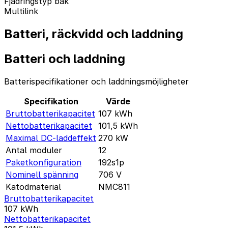
Fjädringstyp bak
Multilink
Batteri, räckvidd och laddning
Batteri och laddning
Batterispecifikationer och laddningsmöjligheter
Specifikation
Värde
Bruttobatterikapacitet
107
kWh
Nettobatterikapacitet
101,5
kWh
Maximal DC-laddeffekt
270
kW
Antal moduler
12
Paketkonfiguration
192s1p
Nominell spänning
706
V
Katodmaterial
NMC811
Bruttobatterikapacitet
107
kWh
Nettobatterikapacitet