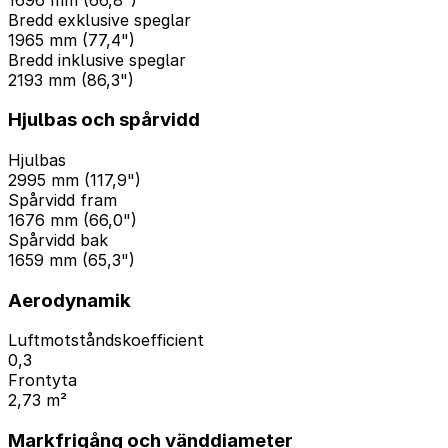
Bredd exklusive speglar
1965 mm (77,4")
Bredd inklusive speglar
2193 mm (86,3")
Hjulbas och spårvidd
Hjulbas
2995 mm (117,9")
Spårvidd fram
1676 mm (66,0")
Spårvidd bak
1659 mm (65,3")
Aerodynamik
Luftmotståndskoefficient
0,3
Frontyta
2,73 m²
Markfrigång och vänddiameter