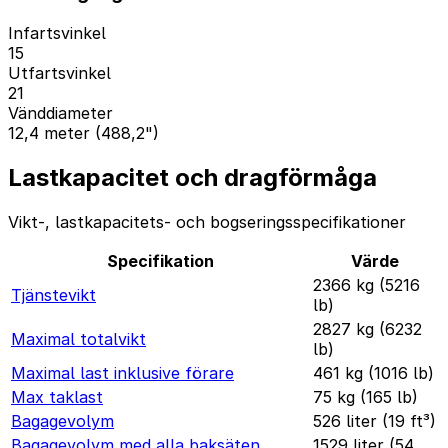
Infartsvinkel
15
Utfartsvinkel
21
Vänddiameter
12,4 meter (488,2")
Lastkapacitet och dragförmåga
Vikt-, lastkapacitets- och bogseringsspecifikationer
Specifikation
Värde
2366 kg (5216
Tjänstevikt
lb)
2827 kg (6232
Maximal totalvikt
lb)
Maximal last inklusive förare
461 kg (1016 lb)
Max taklast
75 kg (165 lb)
Bagagevolym
526 liter (19 ft³)
Bagagevolym med alla baksäten
1529 liter (54