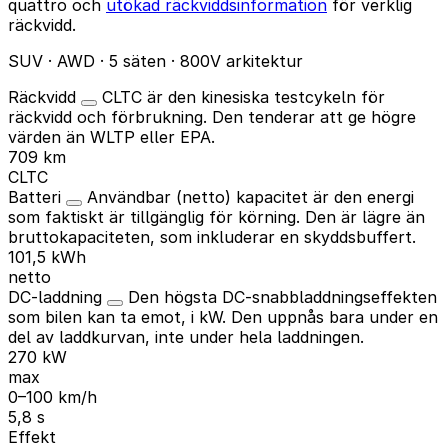
quattro och
utökad räckviddsinformation
för verklig
räckvidd.
SUV · AWD · 5 säten · 800V arkitektur
Räckvidd
CLTC är den kinesiska testcykeln för
räckvidd och förbrukning. Den tenderar att ge högre
värden än WLTP eller EPA.
709 km
CLTC
Batteri
Användbar (netto) kapacitet är den energi
som faktiskt är tillgänglig för körning. Den är lägre än
bruttokapaciteten, som inkluderar en skyddsbuffert.
101,5 kWh
netto
DC-laddning
Den högsta DC-snabbladdningseffekten
som bilen kan ta emot, i kW. Den uppnås bara under en
del av laddkurvan, inte under hela laddningen.
270 kW
max
0–100 km/h
5,8 s
Effekt