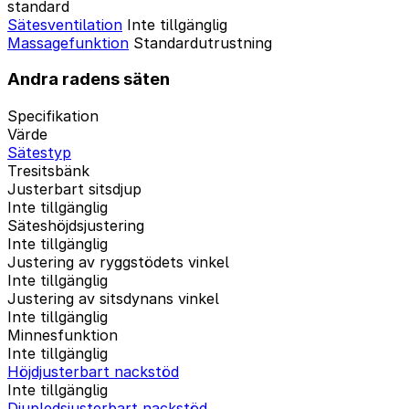
standard
Sätesventilation
Inte tillgänglig
Massagefunktion
Standardutrustning
Andra radens säten
Specifikation
Värde
Sätestyp
Tresitsbänk
Justerbart sitsdjup
Inte tillgänglig
Säteshöjdsjustering
Inte tillgänglig
Justering av ryggstödets vinkel
Inte tillgänglig
Justering av sitsdynans vinkel
Inte tillgänglig
Minnesfunktion
Inte tillgänglig
Höjdjusterbart nackstöd
Inte tillgänglig
Djupledsjusterbart nackstöd