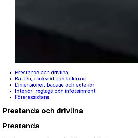
Prestanda och drivlina
Batteri, räckvidd och laddning
Dimensioner, bagage och exteriör
Interiör, reglage och infotainment
Förarassistans
Prestanda och drivlina
Prestanda