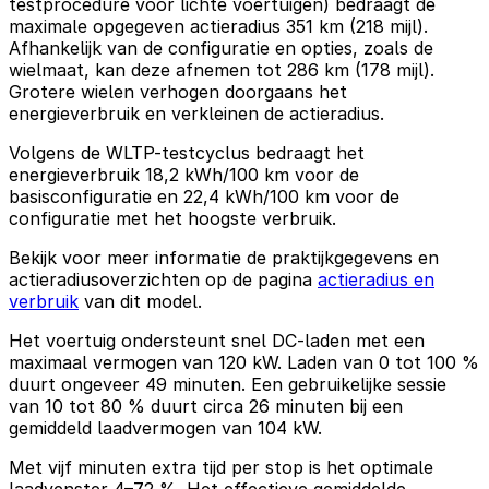
testprocedure voor lichte voertuigen) bedraagt de
maximale opgegeven actieradius 351 km (218 mijl).
Afhankelijk van de configuratie en opties, zoals de
wielmaat, kan deze afnemen tot 286 km (178 mijl).
Grotere wielen verhogen doorgaans het
energieverbruik en verkleinen de actieradius.
Volgens de WLTP-testcyclus bedraagt het
energieverbruik 18,2 kWh/100 km voor de
basisconfiguratie en 22,4 kWh/100 km voor de
configuratie met het hoogste verbruik.
Bekijk voor meer informatie de praktijkgegevens en
actieradiusoverzichten op de pagina
actieradius en
verbruik
van dit model.
Het voertuig ondersteunt snel DC-laden met een
maximaal vermogen van 120 kW. Laden van 0 tot 100 %
duurt ongeveer 49 minuten. Een gebruikelijke sessie
van 10 tot 80 % duurt circa 26 minuten bij een
gemiddeld laadvermogen van 104 kW.
Met vijf minuten extra tijd per stop is het optimale
laadvenster 4–72 %. Het effectieve gemiddelde