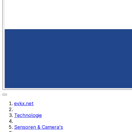
evkx.net
Technologie
Sensoren & Camera's