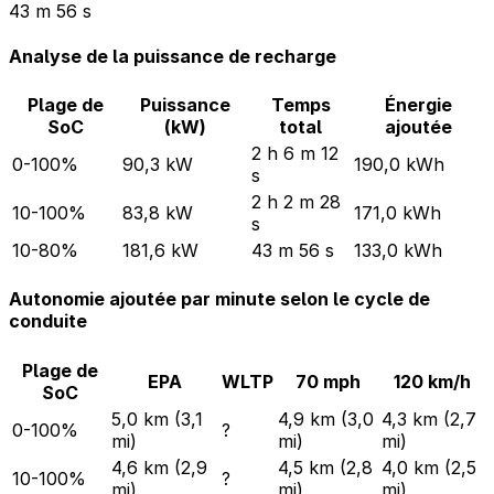
43 m 56 s
Analyse de la puissance de recharge
Plage de
Puissance
Temps
Énergie
SoC
(kW)
total
ajoutée
2 h 6 m 12
0-100%
90,3 kW
190,0 kWh
s
2 h 2 m 28
10-100%
83,8 kW
171,0 kWh
s
10-80%
181,6 kW
43 m 56 s
133,0 kWh
Autonomie ajoutée par minute selon le cycle de
conduite
Plage de
EPA
WLTP
70 mph
120 km/h
SoC
5,0 km (3,1
4,9 km (3,0
4,3 km (2,7
0-100%
?
mi)
mi)
mi)
4,6 km (2,9
4,5 km (2,8
4,0 km (2,5
10-100%
?
mi)
mi)
mi)