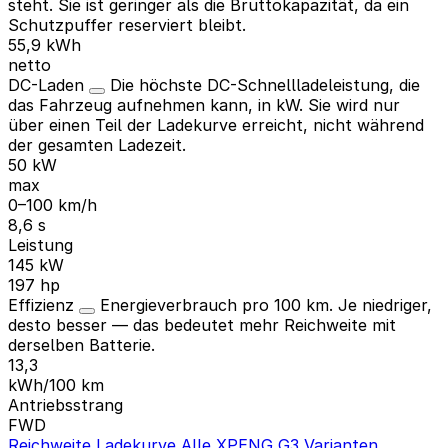
steht. Sie ist geringer als die Bruttokapazität, da ein
Schutzpuffer reserviert bleibt.
55,9 kWh
netto
DC-Laden
Die höchste DC-Schnellladeleistung, die
das Fahrzeug aufnehmen kann, in kW. Sie wird nur
über einen Teil der Ladekurve erreicht, nicht während
der gesamten Ladezeit.
50 kW
max
0–100 km/h
8,6 s
Leistung
145 kW
197 hp
Effizienz
Energieverbrauch pro 100 km. Je niedriger,
desto besser — das bedeutet mehr Reichweite mit
derselben Batterie.
13,3
kWh/100 km
Antriebsstrang
FWD
Reichweite
Ladekurve
Alle XPENG G3 Varianten