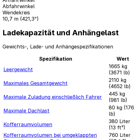
Abfahrwinkel
Wendekreis
10,7 m (421,3")
Ladekapazität und Anhängelast
Gewichts-, Lade- und Anhängespezifikationen
Spezifikation
Wert
1665 kg
Leergewicht
(3671 lb)
2110 kg
Maximales Gesamtgewicht
(4652 lb)
445 kg
Maximale Zuladung einschließlich Fahrer
(981 lb)
80 kg (176
Maximale Dachlast
lb)
380 Liter
Kofferraumvolumen
(13 ft³)
Kofferraumvolumen bei umgeklappten
760 Liter