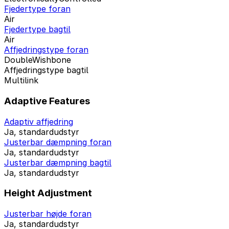
Fjedertype foran
Air
Fjedertype bagtil
Air
Affjedringstype foran
DoubleWishbone
Affjedringstype bagtil
Multilink
Adaptive Features
Adaptiv affjedring
Ja, standardudstyr
Justerbar dæmpning foran
Ja, standardudstyr
Justerbar dæmpning bagtil
Ja, standardudstyr
Height Adjustment
Justerbar højde foran
Ja, standardudstyr