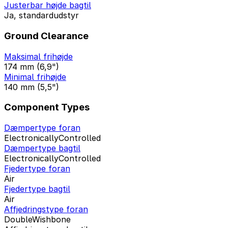
Justerbar højde bagtil
Ja, standardudstyr
Ground Clearance
Maksimal frihøjde
174 mm (6,9")
Minimal frihøjde
140 mm (5,5")
Component Types
Dæmpertype foran
ElectronicallyControlled
Dæmpertype bagtil
ElectronicallyControlled
Fjedertype foran
Air
Fjedertype bagtil
Air
Affjedringstype foran
DoubleWishbone