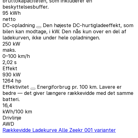
bruttokapaciteten, som inkluderer en
beskyttelsesbuffer.
95 kWh
netto
DC-opladning
Den højeste DC-hurtigladeeffekt, som
bilen kan modtage, i kW. Den nås kun over en del af
ladekurven, ikke under hele opladningen.
250 kW
maks.
0–100 km/h
2,02 s
Effekt
930 kW
1264 hp
Effektivitet
Energiforbrug pr. 100 km. Lavere er
bedre — det giver længere rækkevidde med det samme
batteri.
16,4
kWh/100 km
Drivlinje
AWD
Rækkevidde
Ladekurve
Alle Zeekr 001 varianter