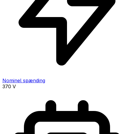
Nominel spænding
370
V