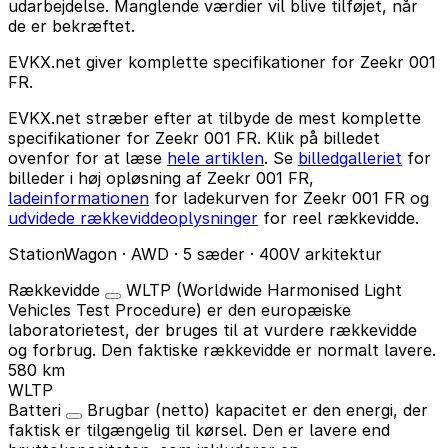
udarbejdelse. Manglende værdier vil blive tilføjet, når
de er bekræftet.
EVKX.net giver komplette specifikationer for Zeekr 001
FR.
EVKX.net stræber efter at tilbyde de mest komplette
specifikationer for Zeekr 001 FR. Klik på billedet
ovenfor for at læse
hele artiklen
. Se
billedgalleriet
for
billeder i høj opløsning af Zeekr 001 FR,
ladeinformationen
for ladekurven for Zeekr 001 FR og
udvidede rækkeviddeoplysninger
for reel rækkevidde.
StationWagon · AWD · 5 sæder · 400V arkitektur
Rækkevidde
WLTP (Worldwide Harmonised Light
Vehicles Test Procedure) er den europæiske
laboratorietest, der bruges til at vurdere rækkevidde
og forbrug. Den faktiske rækkevidde er normalt lavere.
580 km
WLTP
Batteri
Brugbar (netto) kapacitet er den energi, der
faktisk er tilgængelig til kørsel. Den er lavere end