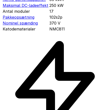
Maksimal DC-ladeeffekt
250
kW
Antal moduler
17
Pakkeopsætning
102s2p
Nominel spænding
370
V
Katodematerialer
NMC811