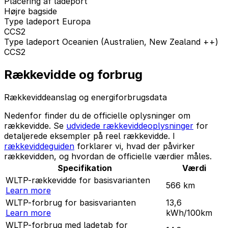
Placering af ladeport
Højre bagside
Type ladeport Europa
CCS2
Type ladeport Oceanien (Australien, New Zealand ++)
CCS2
Rækkevidde og forbrug
Rækkeviddeanslag og energiforbrugsdata
Nedenfor finder du de officielle oplysninger om
rækkevidde. Se
udvidede rækkeviddeoplysninger
for
detaljerede eksempler på reel rækkevidde. I
rækkeviddeguiden
forklarer vi, hvad der påvirker
rækkevidden, og hvordan de officielle værdier måles.
Specifikation
Værdi
WLTP-rækkevidde for basisvarianten
566
km
Learn more
WLTP-forbrug for basisvarianten
13,6
Learn more
kWh/100km
WLTP-forbrug med ladetab for