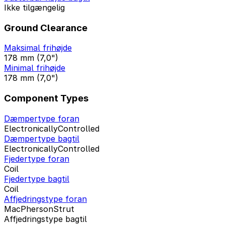
Ikke tilgængelig
Ground Clearance
Maksimal frihøjde
178 mm (7,0")
Minimal frihøjde
178 mm (7,0")
Component Types
Dæmpertype foran
ElectronicallyControlled
Dæmpertype bagtil
ElectronicallyControlled
Fjedertype foran
Coil
Fjedertype bagtil
Coil
Affjedringstype foran
MacPhersonStrut
Affjedringstype bagtil