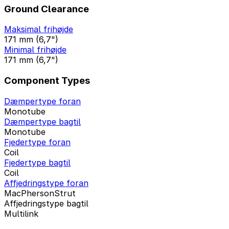
Ground Clearance
Maksimal frihøjde
171 mm (6,7")
Minimal frihøjde
171 mm (6,7")
Component Types
Dæmpertype foran
Monotube
Dæmpertype bagtil
Monotube
Fjedertype foran
Coil
Fjedertype bagtil
Coil
Affjedringstype foran
MacPhersonStrut
Affjedringstype bagtil
Multilink