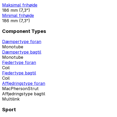
Maksimal frihøjde
186 mm (7,3")
Minimal frihøjde
186 mm (7,3")
Component Types
Dæmpertype foran
Monotube
Dæmpertype bagtil
Monotube
Fjedertype foran
Coil
Fjedertype bagtil
Coil
Affjedringstype foran
MacPhersonStrut
Affjedringstype bagtil
Multilink
Sport