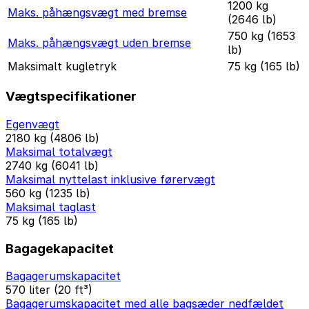
1200 kg
Maks. påhængsvægt med bremse
(2646 lb)
750 kg (1653
Maks. påhængsvægt uden bremse
lb)
Maksimalt kugletryk
75 kg (165 lb)
Vægtspecifikationer
Egenvægt
2180 kg (4806 lb)
Maksimal totalvægt
2740 kg (6041 lb)
Maksimal nyttelast inklusive førervægt
560 kg (1235 lb)
Maksimal taglast
75 kg (165 lb)
Bagagekapacitet
Bagagerumskapacitet
570 liter (20 ft³)
Bagagerumskapacitet med alle bagsæder nedfældet