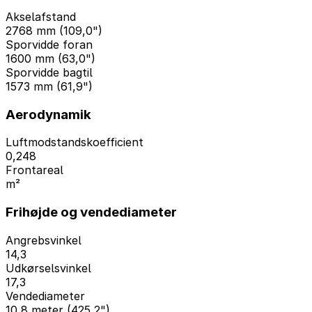
Akselafstand
2768 mm (109,0")
Sporvidde foran
1600 mm (63,0")
Sporvidde bagtil
1573 mm (61,9")
Aerodynamik
Luftmodstandskoefficient
0,248
Frontareal
m²
Frihøjde og vendediameter
Angrebsvinkel
14,3
Udkørselsvinkel
17,3
Vendediameter
10,8 meter (425,2")