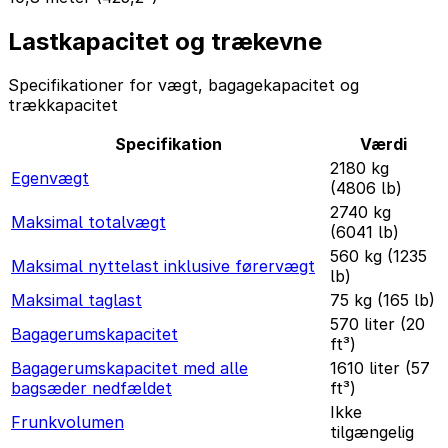
Lastkapacitet og trækevne
Specifikationer for vægt, bagagekapacitet og
trækkapacitet
Specifikation
Værdi
2180 kg
Egenvægt
(4806 lb)
2740 kg
Maksimal totalvægt
(6041 lb)
560 kg (1235
Maksimal nyttelast inklusive førervægt
lb)
Maksimal taglast
75 kg (165 lb)
570 liter (20
Bagagerumskapacitet
ft³)
Bagagerumskapacitet med alle
1610 liter (57
bagsæder nedfældet
ft³)
Ikke
Frunkvolumen
tilgængelig