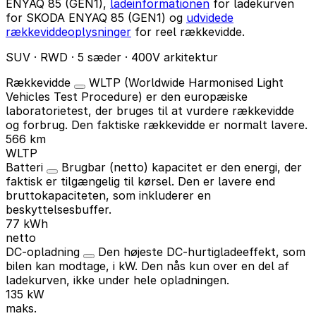
ENYAQ 85 (GEN1),
ladeinformationen
for ladekurven
for SKODA ENYAQ 85 (GEN1) og
udvidede
rækkeviddeoplysninger
for reel rækkevidde.
SUV · RWD · 5 sæder · 400V arkitektur
Rækkevidde
WLTP (Worldwide Harmonised Light
Vehicles Test Procedure) er den europæiske
laboratorietest, der bruges til at vurdere rækkevidde
og forbrug. Den faktiske rækkevidde er normalt lavere.
566 km
WLTP
Batteri
Brugbar (netto) kapacitet er den energi, der
faktisk er tilgængelig til kørsel. Den er lavere end
bruttokapaciteten, som inkluderer en
beskyttelsesbuffer.
77 kWh
netto
DC-opladning
Den højeste DC-hurtigladeeffekt, som
bilen kan modtage, i kW. Den nås kun over en del af
ladekurven, ikke under hele opladningen.
135 kW
maks.