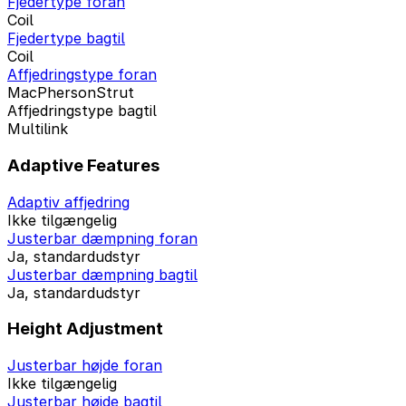
Fjedertype foran
Coil
Fjedertype bagtil
Coil
Affjedringstype foran
MacPhersonStrut
Affjedringstype bagtil
Multilink
Adaptive Features
Adaptiv affjedring
Ikke tilgængelig
Justerbar dæmpning foran
Ja, standardudstyr
Justerbar dæmpning bagtil
Ja, standardudstyr
Height Adjustment
Justerbar højde foran
Ikke tilgængelig
Justerbar højde bagtil