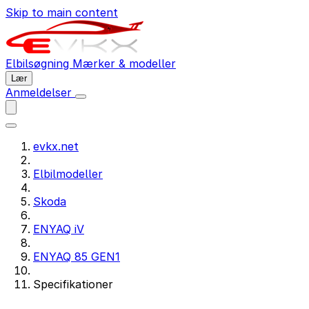
Skip to main content
Elbilsøgning
Mærker & modeller
Lær
Anmeldelser
evkx.net
Elbilmodeller
Skoda
ENYAQ iV
ENYAQ 85 GEN1
Specifikationer