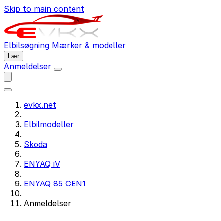
Skip to main content
Elbilsøgning
Mærker & modeller
Lær
Anmeldelser
evkx.net
Elbilmodeller
Skoda
ENYAQ iV
ENYAQ 85 GEN1
Anmeldelser