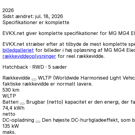
2026
Sidst ændret: jul. 18, 2026
Specifikationer er komplette
EVKX.net giver komplette specifikationer for MG MG4 El
EVKX.net stræber efter at tilbyde de mest komplette spe
billedgalleriet
for billeder i høj opløsning af MG MG4 El
rækkeviddeoplysninger
for reel rækkevidde.
Hatchback · RWD · 5 sæder
Rækkevidde
WLTP (Worldwide Harmonised Light Vehicle
faktiske rækkevidde er normalt lavere.
530 km
WLTP
Batteri
Brugbar (netto) kapacitet er den energi, der fa
74,4 kWh
netto
DC-opladning
Den højeste DC-hurtigladeeffekt, som b
135 kW
maks.