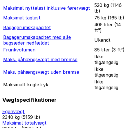
520 kg (1146
Maksimal nyttelast inklusive førervægt
lb)
Maksimal taglast
75 kg (165 lb)
405 liter (14
Bagagerumskapacitet
ft³)
Bagagerumskapacitet med alle
Ukendt
bagsæder nedfældet
Frunkvolumen
85 liter (3 ft³)
Ikke
Maks. påhængsvægt med bremse
tilgængelig
Ikke
Maks. påhængsvægt uden bremse
tilgængelig
Ikke
Maksimalt kugletryk
tilgængelig
Vægtspecifikationer
Egenvægt
2340 kg (5159 lb)
Maksimal totalvægt