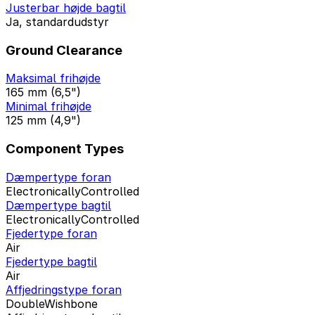
Justerbar højde bagtil
Ja, standardudstyr
Ground Clearance
Maksimal frihøjde
165 mm (6,5")
Minimal frihøjde
125 mm (4,9")
Component Types
Dæmpertype foran
ElectronicallyControlled
Dæmpertype bagtil
ElectronicallyControlled
Fjedertype foran
Air
Fjedertype bagtil
Air
Affjedringstype foran
DoubleWishbone