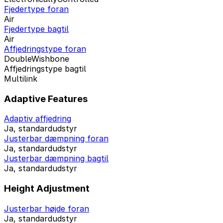
Fjedertype foran
Air
Fjedertype bagtil
Air
Affjedringstype foran
DoubleWishbone
Affjedringstype bagtil
Multilink
Adaptive Features
Adaptiv affjedring
Ja, standardudstyr
Justerbar dæmpning foran
Ja, standardudstyr
Justerbar dæmpning bagtil
Ja, standardudstyr
Height Adjustment
Justerbar højde foran
Ja, standardudstyr