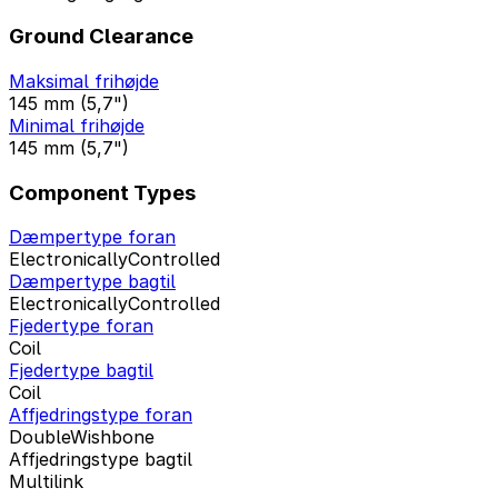
Ground Clearance
Maksimal frihøjde
145 mm (5,7")
Minimal frihøjde
145 mm (5,7")
Component Types
Dæmpertype foran
ElectronicallyControlled
Dæmpertype bagtil
ElectronicallyControlled
Fjedertype foran
Coil
Fjedertype bagtil
Coil
Affjedringstype foran
DoubleWishbone
Affjedringstype bagtil
Multilink