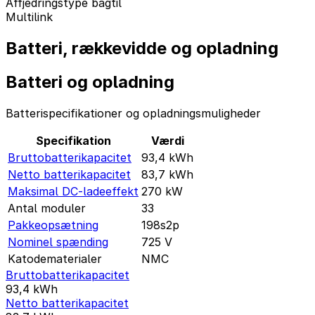
Affjedringstype bagtil
Multilink
Batteri, rækkevidde og opladning
Batteri og opladning
Batterispecifikationer og opladningsmuligheder
Specifikation
Værdi
Bruttobatterikapacitet
93,4
kWh
Netto batterikapacitet
83,7
kWh
Maksimal DC-ladeeffekt
270
kW
Antal moduler
33
Pakkeopsætning
198s2p
Nominel spænding
725
V
Katodematerialer
NMC
Bruttobatterikapacitet
93,4
kWh
Netto batterikapacitet