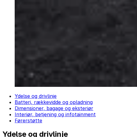
Ydelse og drivlinje
Batteri, rækkevidde og opladning
Dimensioner, bagage og eksteriør
Interiør, betjening og infotainment
Førerstøtte
Ydelse og drivlinje