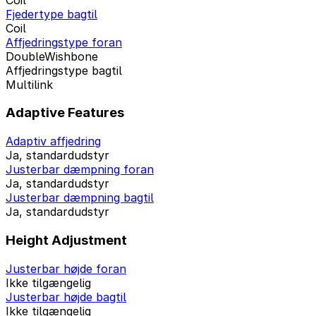
Fjedertype bagtil
Coil
Affjedringstype foran
DoubleWishbone
Affjedringstype bagtil
Multilink
Adaptive Features
Adaptiv affjedring
Ja, standardudstyr
Justerbar dæmpning foran
Ja, standardudstyr
Justerbar dæmpning bagtil
Ja, standardudstyr
Height Adjustment
Justerbar højde foran
Ikke tilgængelig
Justerbar højde bagtil
Ikke tilgængelig