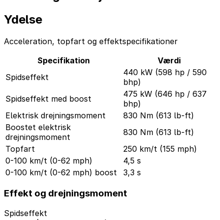
Ydelse
Acceleration, topfart og effektspecifikationer
Specifikation
Værdi
440 kW (598 hp / 590
Spidseffekt
bhp)
475 kW (646 hp / 637
Spidseffekt med boost
bhp)
Elektrisk drejningsmoment
830 Nm (613 lb-ft)
Boostet elektrisk
830 Nm (613 lb-ft)
drejningsmoment
Topfart
250 km/t (155 mph)
0-100 km/t (0-62 mph)
4,5 s
0-100 km/t (0-62 mph) boost
3,3 s
Effekt og drejningsmoment
Spidseffekt