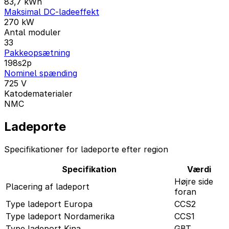
83,7
kWh
Maksimal DC-ladeeffekt
270
kW
Antal moduler
33
Pakkeopsætning
198s2p
Nominel spænding
725
V
Katodematerialer
NMC
Ladeporte
Specifikationer for ladeporte efter region
Specifikation
Værdi
Højre side
Placering af ladeport
foran
Type ladeport Europa
CCS2
Type ladeport Nordamerika
CCS1
Type ladeport Kina
GBT