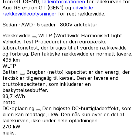
tron GT (GEN1),
ladeinformationen
for ladekurven for
Audi RS e-tron GT (GEN1) og
udvidede
rækkeviddeoplysninger
for reel rækkevidde.
Sedan · AWD · 5 sæder · 800V arkitektur
Rækkevidde
WLTP (Worldwide Harmonised Light
Vehicles Test Procedure) er den europæiske
laboratorietest, der bruges til at vurdere rækkevidde
og forbrug. Den faktiske rækkevidde er normalt lavere.
495 km
WLTP
Batteri
Brugbar (netto) kapacitet er den energi, der
faktisk er tilgængelig til kørsel. Den er lavere end
bruttokapaciteten, som inkluderer en
beskyttelsesbuffer.
83,7 kWh
netto
DC-opladning
Den højeste DC-hurtigladeeffekt, som
bilen kan modtage, i kW. Den nås kun over en del af
ladekurven, ikke under hele opladningen.
270 kW
maks.