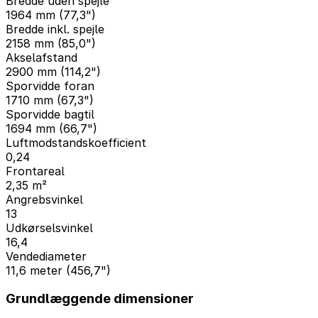
Bredde uden spejle
1964 mm (77,3")
Bredde inkl. spejle
2158 mm (85,0")
Akselafstand
2900 mm (114,2")
Sporvidde foran
1710 mm (67,3")
Sporvidde bagtil
1694 mm (66,7")
Luftmodstandskoefficient
0,24
Frontareal
2,35 m²
Angrebsvinkel
13
Udkørselsvinkel
16,4
Vendediameter
11,6 meter (456,7")
Grundlæggende dimensioner