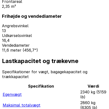
Frontareal
2,35 m²
Frihøjde og vendediameter
Angrebsvinkel
13
Udkørselsvinkel
16,4
Vendediameter
11,6 meter (456,7")
Lastkapacitet og trækevne
Specifikationer for vægt, bagagekapacitet og
trækkapacitet
Specifikation
Værdi
2340 kg (5159
Egenvægt
lb)
2860 kg
Maksimal totalvægt
(6305 lb)