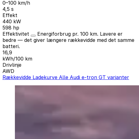
0–100 km/h
4,5 s
Effekt
440 kW
598 hp
Effektivitet
Energiforbrug pr. 100 km. Lavere er
bedre — det giver længere rækkevidde med det samme
batteri.
16,9
kWh/100 km
Drivlinje
AWD
Rækkevidde
Ladekurve
Alle Audi e-tron GT varianter