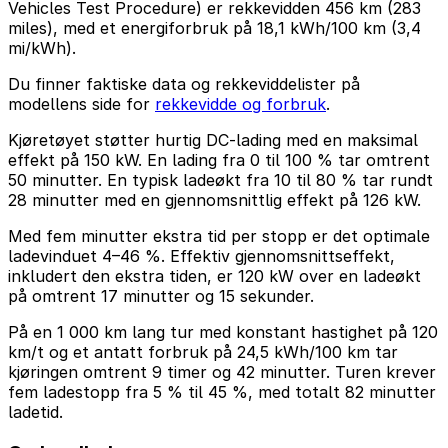
Vehicles Test Procedure) er rekkevidden 456 km (283
miles), med et energiforbruk på 18,1 kWh/100 km (3,4
mi/kWh).
Du finner faktiske data og rekkeviddelister på
modellens side for
rekkevidde og forbruk
.
Kjøretøyet støtter hurtig DC-lading med en maksimal
effekt på 150 kW. En lading fra 0 til 100 % tar omtrent
50 minutter. En typisk ladeøkt fra 10 til 80 % tar rundt
28 minutter med en gjennomsnittlig effekt på 126 kW.
Med fem minutter ekstra tid per stopp er det optimale
ladevinduet 4–46 %. Effektiv gjennomsnittseffekt,
inkludert den ekstra tiden, er 120 kW over en ladeøkt
på omtrent 17 minutter og 15 sekunder.
På en 1 000 km lang tur med konstant hastighet på 120
km/t og et antatt forbruk på 24,5 kWh/100 km tar
kjøringen omtrent 9 timer og 42 minutter. Turen krever
fem ladestopp fra 5 % til 45 %, med totalt 82 minutter
ladetid.