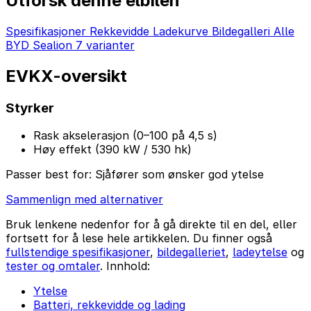
Utforsk denne elbilen
Spesifikasjoner
Rekkevidde
Ladekurve
Bildegalleri
Alle
BYD Sealion 7 varianter
EVKX-oversikt
Styrker
Rask akselerasjon (0–100 på 4,5 s)
Høy effekt (390 kW / 530 hk)
Passer best for:
Sjåfører som ønsker god ytelse
Sammenlign med alternativer
Bruk lenkene nedenfor for å gå direkte til en del, eller
fortsett for å lese hele artikkelen. Du finner også
fullstendige spesifikasjoner
,
bildegalleriet
,
ladeytelse
og
tester og omtaler
. Innhold:
Ytelse
Batteri, rekkevidde og lading