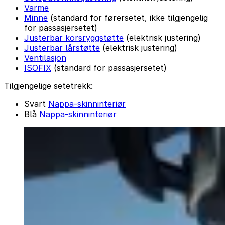
Varme
Minne
(standard for førersetet, ikke tilgjengelig
for passasjersetet)
Justerbar korsryggstøtte
(elektrisk justering)
Justerbar lårstøtte
(elektrisk justering)
Ventilasjon
ISOFIX
(standard for passasjersetet)
Tilgjengelige setetrekk:
Svart
Nappa-skinninteriør
Blå
Nappa-skinninteriør