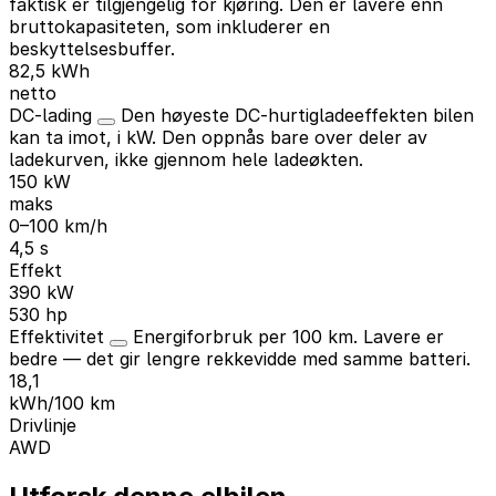
faktisk er tilgjengelig for kjøring. Den er lavere enn
bruttokapasiteten, som inkluderer en
beskyttelsesbuffer.
82,5 kWh
netto
DC-lading
Den høyeste DC-hurtigladeeffekten bilen
kan ta imot, i kW. Den oppnås bare over deler av
ladekurven, ikke gjennom hele ladeøkten.
150 kW
maks
0–100 km/h
4,5 s
Effekt
390 kW
530 hp
Effektivitet
Energiforbruk per 100 km. Lavere er
bedre — det gir lengre rekkevidde med samme batteri.
18,1
kWh/100 km
Drivlinje
AWD