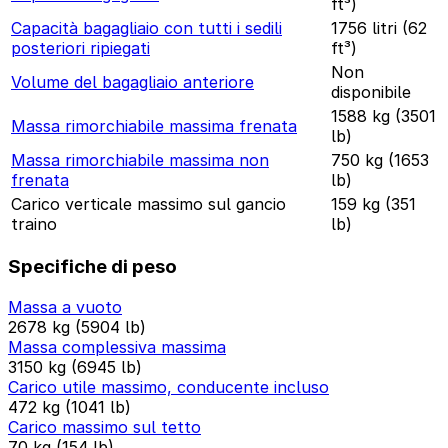
ft³)
Capacità bagagliaio con tutti i sedili
1756 litri (62
posteriori ripiegati
ft³)
Non
Volume del bagagliaio anteriore
disponibile
1588 kg (3501
Massa rimorchiabile massima frenata
lb)
Massa rimorchiabile massima non
750 kg (1653
frenata
lb)
Carico verticale massimo sul gancio
159 kg (351
traino
lb)
Specifiche di peso
Massa a vuoto
2678 kg (5904 lb)
Massa complessiva massima
3150 kg (6945 lb)
Carico utile massimo, conducente incluso
472 kg (1041 lb)
Carico massimo sul tetto
70 kg (154 lb)