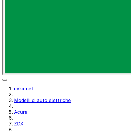
evkx.net
Modelli di auto elettriche
Acura
ZDX