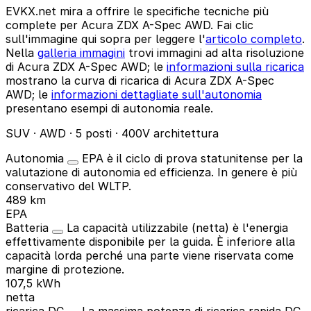
EVKX.net mira a offrire le specifiche tecniche più
complete per Acura ZDX A-Spec AWD. Fai clic
sull'immagine qui sopra per leggere l'
articolo completo
.
Nella
galleria immagini
trovi immagini ad alta risoluzione
di Acura ZDX A-Spec AWD; le
informazioni sulla ricarica
mostrano la curva di ricarica di Acura ZDX A-Spec
AWD; le
informazioni dettagliate sull'autonomia
presentano esempi di autonomia reale.
SUV · AWD · 5 posti · 400V architettura
Autonomia
EPA è il ciclo di prova statunitense per la
valutazione di autonomia ed efficienza. In genere è più
conservativo del WLTP.
489 km
EPA
Batteria
La capacità utilizzabile (netta) è l'energia
effettivamente disponibile per la guida. È inferiore alla
capacità lorda perché una parte viene riservata come
margine di protezione.
107,5 kWh
netta
ricarica DC
La massima potenza di ricarica rapida DC