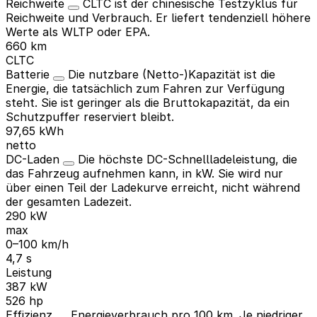
Reichweite
CLTC ist der chinesische Testzyklus für
Reichweite und Verbrauch. Er liefert tendenziell höhere
Werte als WLTP oder EPA.
660 km
CLTC
Batterie
Die nutzbare (Netto-)Kapazität ist die
Energie, die tatsächlich zum Fahren zur Verfügung
steht. Sie ist geringer als die Bruttokapazität, da ein
Schutzpuffer reserviert bleibt.
97,65 kWh
netto
DC-Laden
Die höchste DC-Schnellladeleistung, die
das Fahrzeug aufnehmen kann, in kW. Sie wird nur
über einen Teil der Ladekurve erreicht, nicht während
der gesamten Ladezeit.
290 kW
max
0–100 km/h
4,7 s
Leistung
387 kW
526 hp
Effizienz
Energieverbrauch pro 100 km. Je niedriger,