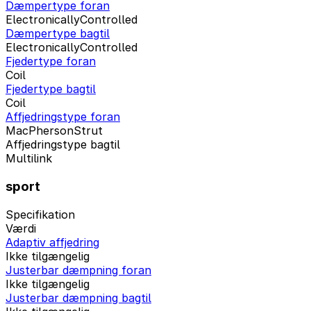
Dæmpertype foran
ElectronicallyControlled
Dæmpertype bagtil
ElectronicallyControlled
Fjedertype foran
Coil
Fjedertype bagtil
Coil
Affjedringstype foran
MacPhersonStrut
Affjedringstype bagtil
Multilink
sport
Specifikation
Værdi
Adaptiv affjedring
Ikke tilgængelig
Justerbar dæmpning foran
Ikke tilgængelig
Justerbar dæmpning bagtil