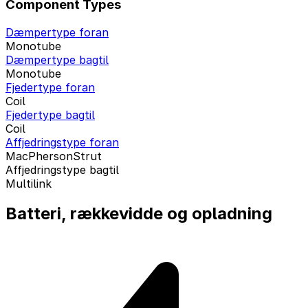
Component Types
Dæmpertype foran
Monotube
Dæmpertype bagtil
Monotube
Fjedertype foran
Coil
Fjedertype bagtil
Coil
Affjedringstype foran
MacPhersonStrut
Affjedringstype bagtil
Multilink
Batteri, rækkevidde og opladning