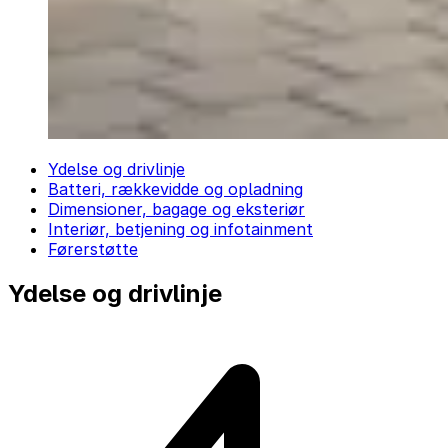
Ydelse og drivlinje
Batteri, rækkevidde og opladning
Dimensioner, bagage og eksteriør
Interiør, betjening og infotainment
Førerstøtte
Ydelse og drivlinje