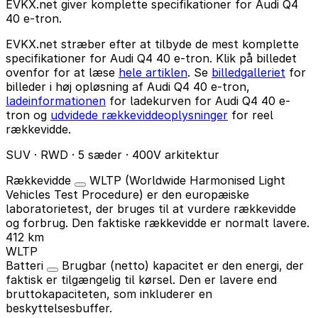
EVKX.net giver komplette specifikationer for Audi Q4
40 e-tron.
EVKX.net stræber efter at tilbyde de mest komplette
specifikationer for Audi Q4 40 e-tron. Klik på billedet
ovenfor for at læse
hele artiklen
. Se
billedgalleriet
for
billeder i høj opløsning af Audi Q4 40 e-tron,
ladeinformationen
for ladekurven for Audi Q4 40 e-
tron og
udvidede rækkeviddeoplysninger
for reel
rækkevidde.
SUV · RWD · 5 sæder · 400V arkitektur
Rækkevidde
WLTP (Worldwide Harmonised Light
Vehicles Test Procedure) er den europæiske
laboratorietest, der bruges til at vurdere rækkevidde
og forbrug. Den faktiske rækkevidde er normalt lavere.
412 km
WLTP
Batteri
Brugbar (netto) kapacitet er den energi, der
faktisk er tilgængelig til kørsel. Den er lavere end
bruttokapaciteten, som inkluderer en
beskyttelsesbuffer.