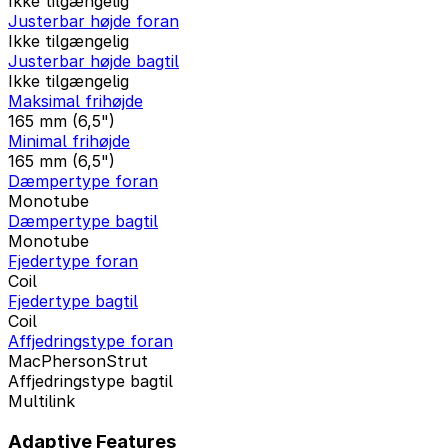
Ikke tilgængelig
Justerbar højde foran
Ikke tilgængelig
Justerbar højde bagtil
Ikke tilgængelig
Maksimal frihøjde
165 mm (6,5")
Minimal frihøjde
165 mm (6,5")
Dæmpertype foran
Monotube
Dæmpertype bagtil
Monotube
Fjedertype foran
Coil
Fjedertype bagtil
Coil
Affjedringstype foran
MacPhersonStrut
Affjedringstype bagtil
Multilink
Adaptive Features