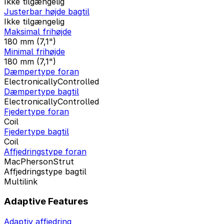
Ikke tilgængelig
Justerbar højde bagtil
Ikke tilgængelig
Maksimal frihøjde
180 mm (7,1")
Minimal frihøjde
180 mm (7,1")
Dæmpertype foran
ElectronicallyControlled
Dæmpertype bagtil
ElectronicallyControlled
Fjedertype foran
Coil
Fjedertype bagtil
Coil
Affjedringstype foran
MacPhersonStrut
Affjedringstype bagtil
Multilink
Adaptive Features
Adaptiv affjedring