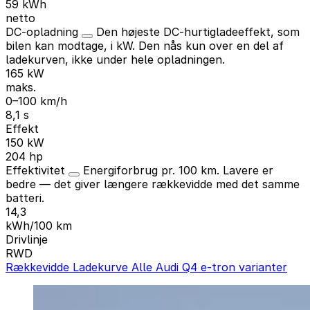
59 kWh
netto
DC-opladning
Den højeste DC-hurtigladeeffekt, som
bilen kan modtage, i kW. Den nås kun over en del af
ladekurven, ikke under hele opladningen.
165 kW
maks.
0–100 km/h
8,1 s
Effekt
150 kW
204 hp
Effektivitet
Energiforbrug pr. 100 km. Lavere er
bedre — det giver længere rækkevidde med det samme
batteri.
14,3
kWh/100 km
Drivlinje
RWD
Rækkevidde
Ladekurve
Alle Audi Q4 e-tron varianter