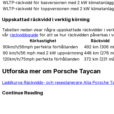
WLTP-räckvidd för basversionen med 2 kW klimatanlägg
WLTP-räckvidd för toppversionen med 2 kW klimatanläg
Uppskattad räckvidd i verklig körning
Tabellen nedan visar några uppskattade räckvidder i ver
vår
räckviddsguide
för att se hur räckvidden påverkas i v
Körhastighet
Räckvidd
90km/h/56mph perfekta förhållanden
492 km
(306 mi
90 km/h/56 mph med 2 kW uppvärmning
448 km
(278 m
120km/h/75mph perfekta förhållanden
372 km
(231 mi
Utforska mer om Porsche Taycan
Laddkurva
Räckvidds- och reseplanerare
Alla Porsche T
Continue Reading