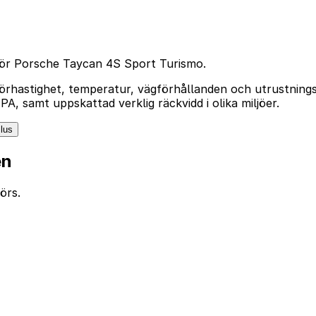
 för Porsche Taycan 4S Sport Turismo.
örhastighet, temperatur, vägförhållanden och utrustningsa
, samt uppskattad verklig räckvidd i olika miljöer.
lus
en
örs.