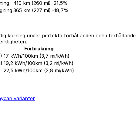
ning
419 km
(260 mi)
-21,5%
gning
365 km
(227 mi)
-18,7%
klig körning under perfekta förhållanden och i förhålland
erkligheten.
Förbrukning
)
17 kWh/100km
(3,7 mi/kWh)
i)
19,2 kWh/100km
(3,2 mi/kWh)
)
22,5 kWh/100km
(2,8 mi/kWh)
aycan varianter