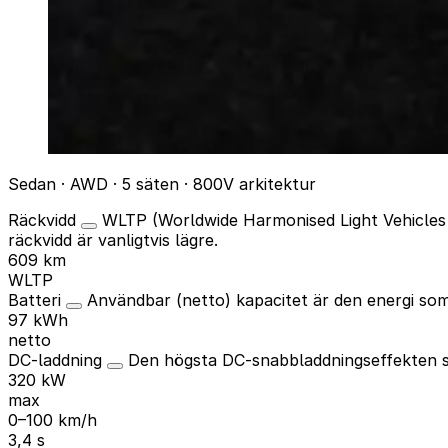
Sedan · AWD · 5 säten · 800V arkitektur
Räckvidd
WLTP (Worldwide Harmonised Light Vehicles 
räckvidd är vanligtvis lägre.
609 km
WLTP
Batteri
Användbar (netto) kapacitet är den energi som 
97 kWh
netto
DC-laddning
Den högsta DC-snabbladdningseffekten so
320 kW
max
0–100 km/h
3,4 s