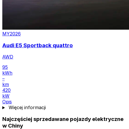
MY2026
Audi E5 Sportback quattro
AWD
95
kWh
–
km
420
kW
Opis
Więcej informacji
Najczęściej sprzedawane pojazdy elektryczne
w Chiny