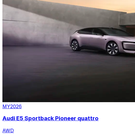
MY2026
Audi E5 Sportback Pioneer quattro
AWD