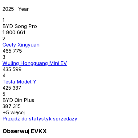
2025 · Year
1
BYD Song Pro
1 800 661
2
Geely Xingyuan
465 775
3
Wuling Hongguang Mini EV
435 599
4
Tesla Model Y
425 337
5
BYD Qin Plus
387 315
+5 więcej
Przejdź do statystyk sprzedaży
Obserwuj EVKX