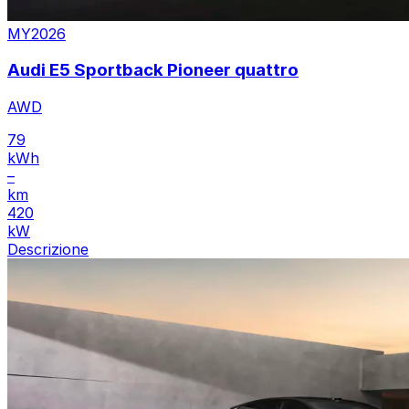
MY2026
Audi E5 Sportback Pioneer quattro
AWD
79
kWh
–
km
420
kW
Descrizione