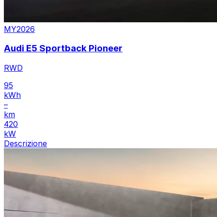
MY2026
Audi E5 Sportback Pioneer
RWD
95
kWh
–
km
420
kW
Descrizione