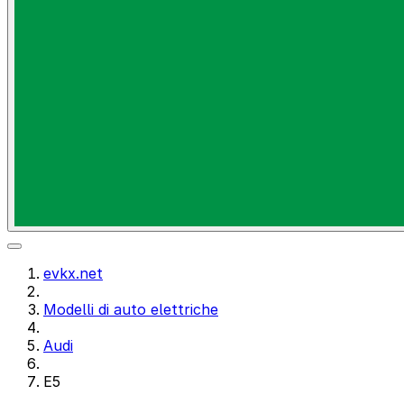
evkx.net
Modelli di auto elettriche
Audi
E5