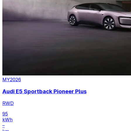
MY2026
Audi E5 Sportback Pioneer Plus
RWD
95
kWh
–