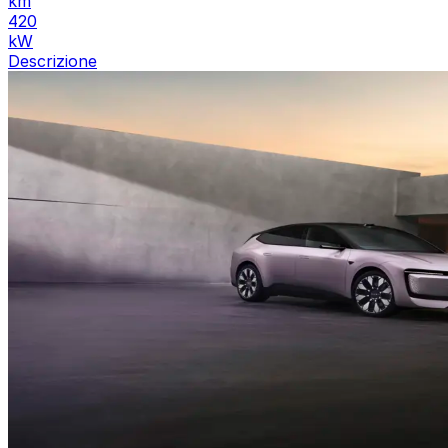
km
420
kW
Descrizione