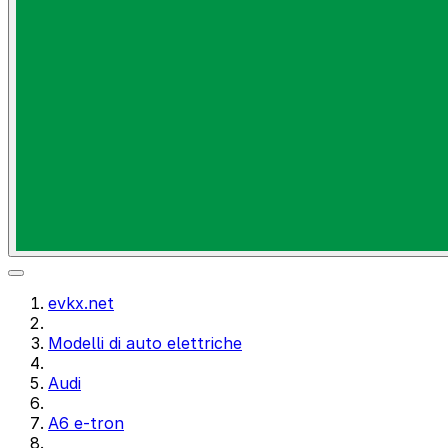
evkx.net
Modelli di auto elettriche
Audi
A6 e-tron