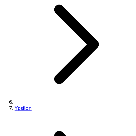
Ypsilon