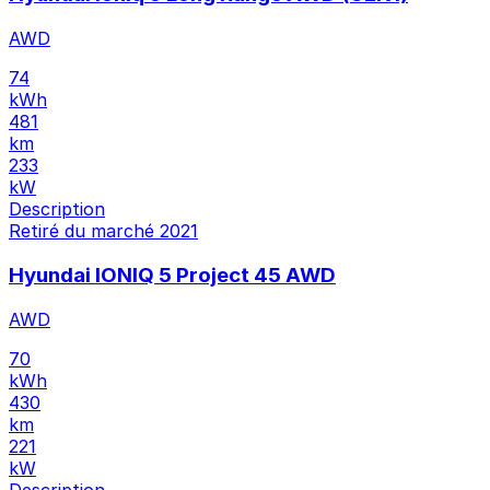
AWD
74
kWh
481
km
233
kW
Description
Retiré du marché
2021
Hyundai IONIQ 5 Project 45 AWD
AWD
70
kWh
430
km
221
kW
Description