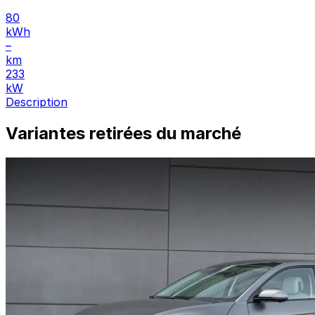
80
kWh
–
km
233
kW
Description
Variantes retirées du marché