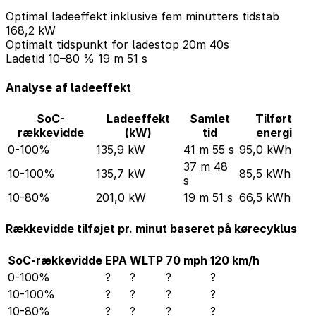
Optimal ladeeffekt inklusive fem minutters tidstab
168,2 kW
Optimalt tidspunkt for ladestop
20m 40s
Ladetid 10–80 %
19 m 51 s
Analyse af ladeeffekt
SoC-
Ladeeffekt
Samlet
Tilført
rækkevidde
(kW)
tid
energi
0-100%
135,9 kW
41 m 55 s
95,0 kWh
37 m 48
10-100%
135,7 kW
85,5 kWh
s
10-80%
201,0 kW
19 m 51 s
66,5 kWh
Rækkevidde tilføjet pr. minut baseret på kørecyklus
SoC-rækkevidde
EPA
WLTP
70 mph
120 km/h
0-100%
?
?
?
?
10-100%
?
?
?
?
10-80%
?
?
?
?