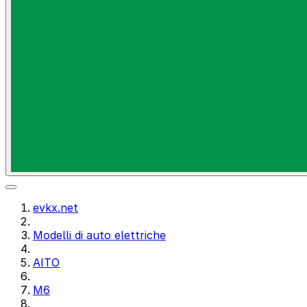
evkx.net
Modelli di auto elettriche
AITO
M6