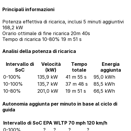
Principali informazioni
Potenza effettiva di ricarica, inclusi 5 minuti aggiuntivi
168,2 kW
Orario ottimale di fine ricarica
20m 40s
Tempo di ricarica 10-80%
19 m 51 s
Analisi della potenza di ricarica
Intervallo di
Velocità
Tempo
Energia
SoC
(kW)
totale
aggiunta
0-100%
135,9 kW
41 m 55 s
95,0 kWh
10-100%
135,7 kW
37 m 48 s
85,5 kWh
10-80%
201,0 kW
19 m 51 s
66,5 kWh
Autonomia aggiunta per minuto in base al ciclo di
guida
Intervallo di SoC
EPA
WLTP
70 mph
120 km/h
0-100%
?
?
?
?