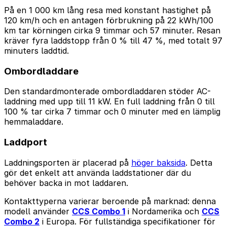
På en 1 000 km lång resa med konstant hastighet på
120 km/h och en antagen förbrukning på 22 kWh/100
km tar körningen cirka 9 timmar och 57 minuter. Resan
kräver fyra laddstopp från 0 % till 47 %, med totalt 97
minuters laddtid.
Ombordladdare
Den standardmonterade ombordladdaren stöder AC-
laddning med upp till 11 kW. En full laddning från 0 till
100 % tar cirka 7 timmar och 0 minuter med en lämplig
hemmaladdare.
Laddport
Laddningsporten är placerad på
höger baksida
. Detta
gör det enkelt att använda laddstationer där du
behöver backa in mot laddaren.
Kontakttyperna varierar beroende på marknad: denna
modell använder
CCS Combo 1
i Nordamerika och
CCS
Combo 2
i Europa. För fullständiga specifikationer för