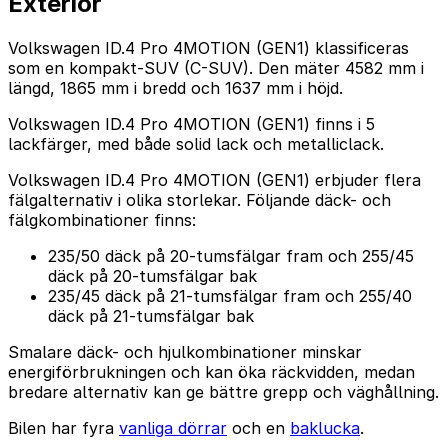
Exteriör
Volkswagen ID.4 Pro 4MOTION (GEN1) klassificeras
som en kompakt-SUV (C-SUV). Den mäter 4582 mm i
längd, 1865 mm i bredd och 1637 mm i höjd.
Volkswagen ID.4 Pro 4MOTION (GEN1) finns i 5
lackfärger, med både solid lack och metalliclack.
Volkswagen ID.4 Pro 4MOTION (GEN1) erbjuder flera
fälgalternativ i olika storlekar. Följande däck- och
fälgkombinationer finns:
235/50 däck på 20-tumsfälgar fram och 255/45
däck på 20-tumsfälgar bak
235/45 däck på 21-tumsfälgar fram och 255/40
däck på 21-tumsfälgar bak
Smalare däck- och hjulkombinationer minskar
energiförbrukningen och kan öka räckvidden, medan
bredare alternativ kan ge bättre grepp och väghållning.
Bilen har fyra
vanliga dörrar
och en
baklucka
.