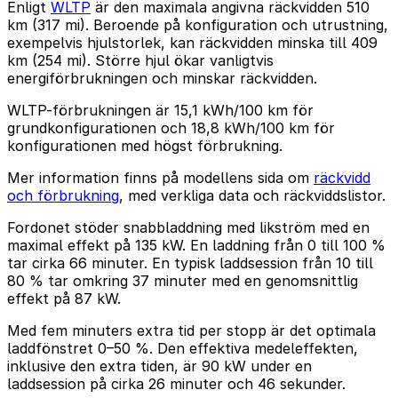
Enligt
WLTP
är den maximala angivna räckvidden 510
km (317 mi). Beroende på konfiguration och utrustning,
exempelvis hjulstorlek, kan räckvidden minska till 409
km (254 mi). Större hjul ökar vanligtvis
energiförbrukningen och minskar räckvidden.
WLTP-förbrukningen är 15,1 kWh/100 km för
grundkonfigurationen och 18,8 kWh/100 km för
konfigurationen med högst förbrukning.
Mer information finns på modellens sida om
räckvidd
och förbrukning
, med verkliga data och räckviddslistor.
Fordonet stöder snabbladdning med likström med en
maximal effekt på 135 kW. En laddning från 0 till 100 %
tar cirka 66 minuter. En typisk laddsession från 10 till
80 % tar omkring 37 minuter med en genomsnittlig
effekt på 87 kW.
Med fem minuters extra tid per stopp är det optimala
laddfönstret 0–50 %. Den effektiva medeleffekten,
inklusive den extra tiden, är 90 kW under en
laddsession på cirka 26 minuter och 46 sekunder.