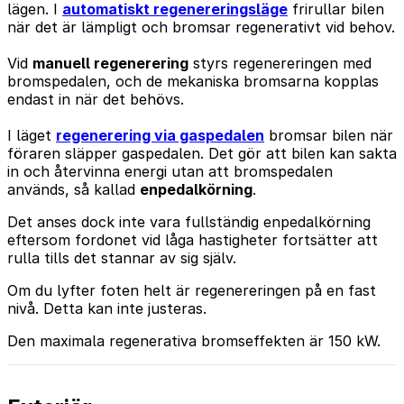
lägen. I
automatiskt regenereringsläge
frirullar bilen
när det är lämpligt och bromsar regenerativt vid behov.
Vid
manuell regenerering
styrs regenereringen med
bromspedalen, och de mekaniska bromsarna kopplas
endast in när det behövs.
I läget
regenerering via gaspedalen
bromsar bilen när
föraren släpper gaspedalen. Det gör att bilen kan sakta
in och återvinna energi utan att bromspedalen
används, så kallad
enpedalkörning
.
Det anses dock inte vara fullständig enpedalkörning
eftersom fordonet vid låga hastigheter fortsätter att
rulla tills det stannar av sig själv.
Om du lyfter foten helt är regenereringen på en fast
nivå. Detta kan inte justeras.
Den maximala regenerativa bromseffekten är 150 kW.