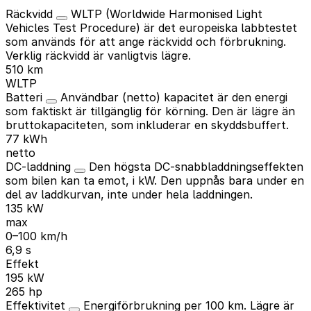
Räckvidd
WLTP (Worldwide Harmonised Light
Vehicles Test Procedure) är det europeiska labbtestet
som används för att ange räckvidd och förbrukning.
Verklig räckvidd är vanligtvis lägre.
510 km
WLTP
Batteri
Användbar (netto) kapacitet är den energi
som faktiskt är tillgänglig för körning. Den är lägre än
bruttokapaciteten, som inkluderar en skyddsbuffert.
77 kWh
netto
DC-laddning
Den högsta DC-snabbladdningseffekten
som bilen kan ta emot, i kW. Den uppnås bara under en
del av laddkurvan, inte under hela laddningen.
135 kW
max
0–100 km/h
6,9 s
Effekt
195 kW
265 hp
Effektivitet
Energiförbrukning per 100 km. Lägre är