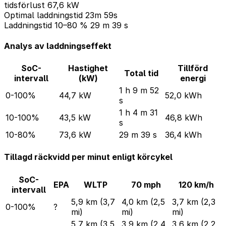
tidsförlust
67,6 kW
Optimal laddningstid
23m 59s
Laddningstid 10–80 %
29 m 39 s
Analys av laddningseffekt
SoC-
Hastighet
Tillförd
Total tid
intervall
(kW)
energi
1 h 9 m 52
0-100%
44,7 kW
52,0 kWh
s
1 h 4 m 31
10-100%
43,5 kW
46,8 kWh
s
10-80%
73,6 kW
29 m 39 s
36,4 kWh
Tillagd räckvidd per minut enligt körcykel
SoC-
EPA
WLTP
70 mph
120 km/h
intervall
5,9 km (3,7
4,0 km (2,5
3,7 km (2,3
0-100%
?
mi)
mi)
mi)
5,7 km (3,5
3,9 km (2,4
3,6 km (2,2