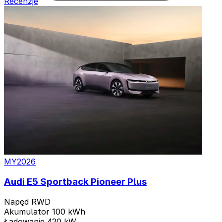
Recenzje
4 warianty
MY2026
Audi E5 Sportback Pioneer Plus
Napęd
RWD
Akumulator
100 kWh
Ładowanie
420 kW