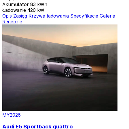
Akumulator
83 kWh
Ładowanie
420 kW
Opis
Zasięg
Krzywa ładowania
Specyfikacje
Galeria
Recenzje
MY2026
Audi E5 Sportback quattro