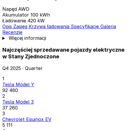
Napęd
AWD
Akumulator
100 kWh
Ładowanie
420 kW
Opis
Zasięg
Krzywa ładowania
Specyfikacje
Galeria
Recenzje
Więcej informacji
Najczęściej sprzedawane pojazdy elektryczne
w Stany Zjednoczone
Q4 2025 · Quarter
1
Tesla Model Y
92 460
2
Tesla Model 3
37 260
3
Chevrolet Equinox EV
5 111