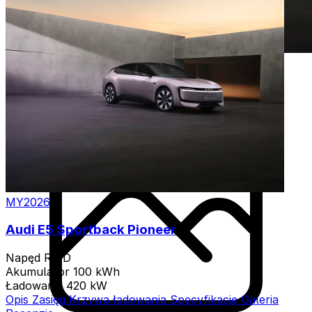
MY2026
Audi E5 Sportback Pioneer
Napęd
RWD
Akumulator
100 kWh
Ładowanie
420 kW
Opis
Zasięg
Krzywa ładowania
Specyfikacje
Galeria