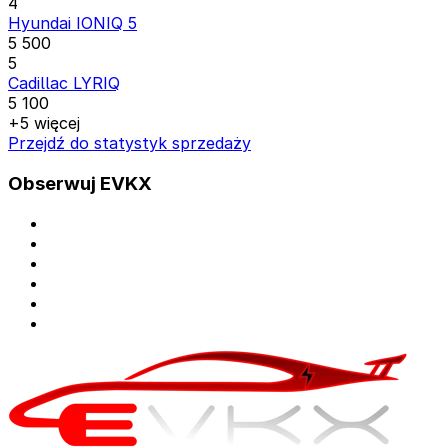
4
Hyundai IONIQ 5
5 500
5
Cadillac LYRIQ
5 100
+5 więcej
Przejdź do statystyk sprzedaży
Obserwuj EVKX