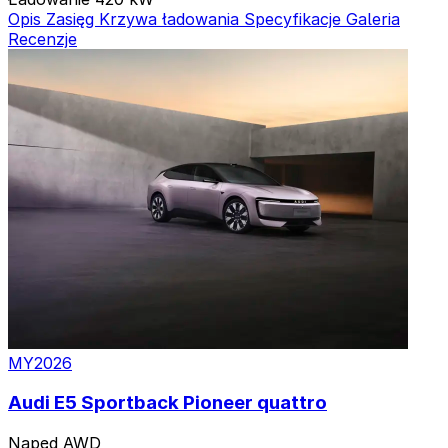
Opis
Zasięg
Krzywa ładowania
Specyfikacje
Galeria
Recenzje
MY2026
Audi E5 Sportback Pioneer quattro
Napęd
AWD