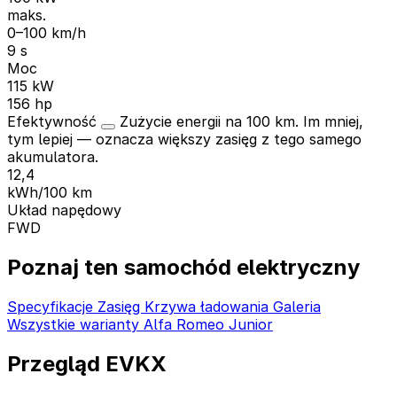
maks.
0–100 km/h
9 s
Moc
115 kW
156 hp
Efektywność
Zużycie energii na 100 km. Im mniej,
tym lepiej — oznacza większy zasięg z tego samego
akumulatora.
12,4
kWh/100 km
Układ napędowy
FWD
Poznaj ten samochód elektryczny
Specyfikacje
Zasięg
Krzywa ładowania
Galeria
Wszystkie warianty Alfa Romeo Junior
Przegląd EVKX