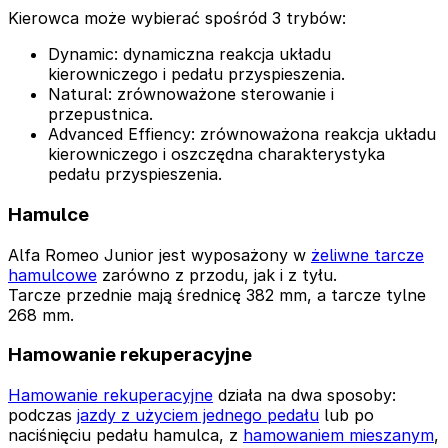
Kierowca może wybierać spośród 3 trybów:
Dynamic: dynamiczna reakcja układu
kierowniczego i pedału przyspieszenia.
Natural: zrównoważone sterowanie i
przepustnica.
Advanced Effiency: zrównoważona reakcja układu
kierowniczego i oszczędna charakterystyka
pedału przyspieszenia.
Hamulce
Alfa Romeo Junior jest wyposażony w
żeliwne tarcze
hamulcowe
zarówno z przodu, jak i z tyłu.
Tarcze przednie mają średnicę 382 mm, a tarcze tylne
268 mm.
Hamowanie rekuperacyjne
Hamowanie rekuperacyjne
działa na dwa sposoby:
podczas
jazdy z użyciem jednego pedału
lub po
naciśnięciu pedału hamulca, z
hamowaniem mieszanym
,