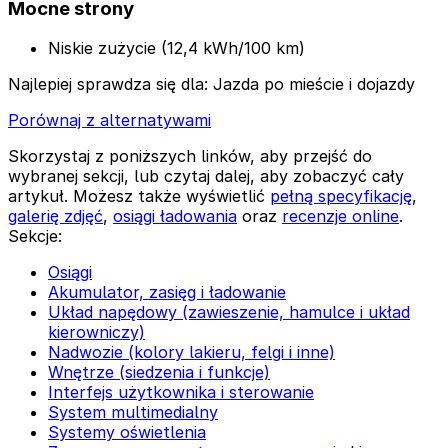
Mocne strony
Niskie zużycie (12,4 kWh/100 km)
Najlepiej sprawdza się dla:
Jazda po mieście i dojazdy
Porównaj z alternatywami
Skorzystaj z poniższych linków, aby przejść do
wybranej sekcji, lub czytaj dalej, aby zobaczyć cały
artykuł. Możesz także wyświetlić
pełną specyfikację
,
galerię zdjęć
,
osiągi ładowania
oraz
recenzje online
.
Sekcje:
Osiągi
Akumulator, zasięg i ładowanie
Układ napędowy (zawieszenie, hamulce i układ
kierowniczy)
Nadwozie (kolory lakieru, felgi i inne)
Wnętrze (siedzenia i funkcje)
Interfejs użytkownika i sterowanie
System multimedialny
Systemy oświetlenia